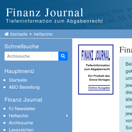
Finanz Journal
Tiefeninformation zum Abgabenrecht
Startseite
Heftarchiv
Schnellsuche
Fin
Suche starten
Be
Hauptmenü
gek
um
Startseite
jew
ABO Bestellung
die
Finanz Journal
äl
vor
FJ Newsletter
je
Heftarchiv
vo
Archivsuche
So
Lesezeichen