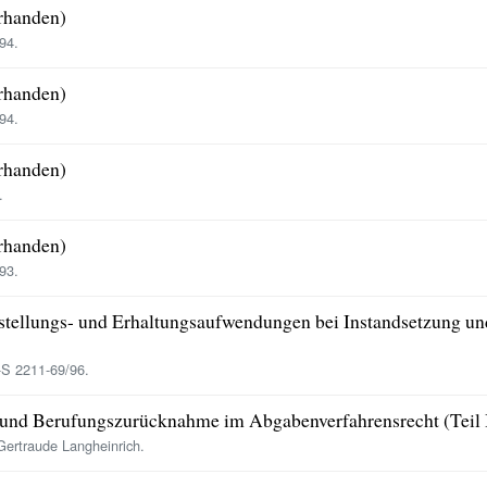
orhanden)
94.
orhanden)
94.
orhanden)
.
orhanden)
93.
tellungs- und Erhaltungsaufwendungen bei Instandsetzung u
-S 2211-69/96.
t und Berufungszurücknahme im Abgabenverfahrensrecht (Teil 
ertraude Langheinrich.