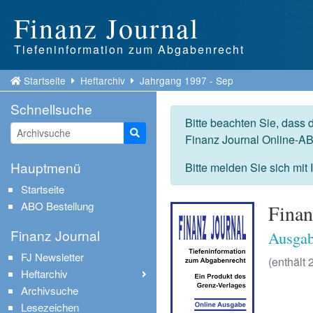
Finanz Journal
Tiefeninformation zum Abgabenrecht
Startseite
Heftarchiv
Jahrgang 1997 - Sep
Schnellsuche
Bitte beachten Sie, dass 
Suche starten
Finanz Journal Online-AB
Hauptmenü
Bitte melden Sie sich mit
Startseite
ABO Bestellung
Finan
Finanz Journal
Ausgab
FJ Newsletter
(enthält 
Heftarchiv
Archivsuche
Lesezeichen