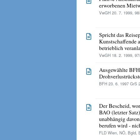
erworbenen Miet
VwGH 20. 7. 1999, 98
Spricht das Reise
Kunstschaffende an
betrieblich veranla
VwGH 18. 2. 1999, 97
Ausgewählte BFH
Drohverlustrückst
BFH 23. 6. 1997 GrS 2
Der Bescheid, wor
BAO (letzter Satz)
unabhängig davon
berufen wird - nic
FLD Wien, NÖ, Bgld, 