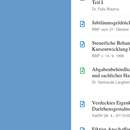
Teil I
Dr. Felix Blazina
Jubiläumsgeldrück
BMF vom 27. Oktober
Steuerliche Behan
Kursentwicklung b
BMF v. 14. 9. 1999
Abgabenbehördlic
und sachlicher H
Dr. Gertraude Langhei
Verdecktes Eigenk
Darlehensgestaltu
VwGH 28. 4., 97/13/0
Fiktive Anschaffu