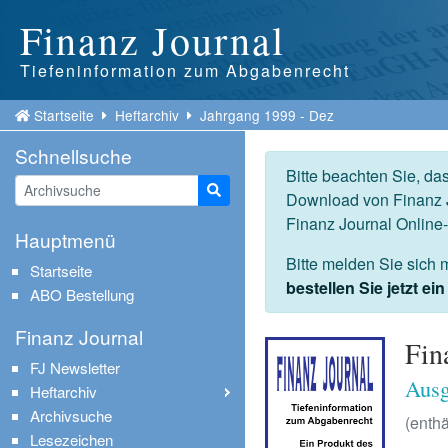
Finanz Journal
Tiefeninformation zum Abgabenrecht
Startseite
Heftarchiv
Jahrgang 1999 - Dez
Schnellsuche
Bitte beachten Sie, da
Suche starten
Download von Finanz J
Finanz Journal Online
Hauptmenü
Bitte melden Sie sich 
Startseite
bestellen Sie jetzt e
ABO Bestellung
Finanz Journal
Fin
FJ Newsletter
Ausg
Heftarchiv
Archivsuche
(enthä
Lesezeichen