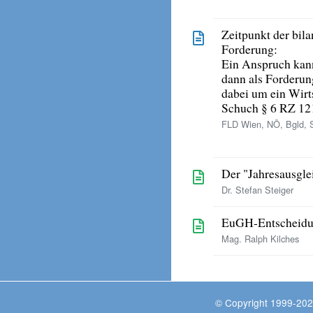
Zeitpunkt der bil
Forderung:
Ein Anspruch kann
dann als Forderun
dabei um ein Wirt
Schuch § 6 RZ 121
FLD Wien, NÖ, Bgld, S
Der "Jahresausgl
Dr. Stefan Steiger
EuGH-Entscheidu
Mag. Ralph Kilches
© Copyright 1999-202