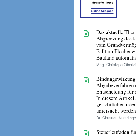
Das aktuelle The
Abgrenzung des l
vom Grundvermö
Fällt im Flächen
Bauland automati
Mag. Christoph Oberlei
Bindungswirkung e
Abgabeverfahren 
Entscheidung für 
In diesem Artikel
gerichtlichen ode
untersucht werden
Dr. Christian Kneidinge
Steuerleitfaden f