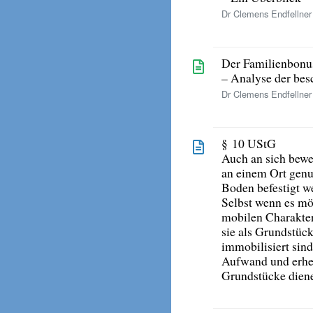
Dr Clemens Endfellner
Der Familienbonu
– Analyse der bes
Dr Clemens Endfellner
§ 10 UStG
Auch an sich bewe
an einem Ort genu
Boden befestigt w
Selbst wenn es mög
mobilen Charakter
sie als Grundstück
immobilisiert sind
Aufwand und erheb
Grundstücke dien