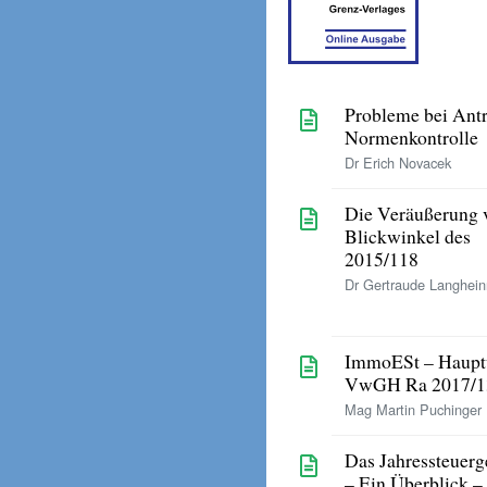
Probleme bei Antr
Normenkontrolle
Dr Erich Novacek
Die Veräußerung 
Blickwinkel des 
2015/118
Dr Gertraude Langhein
ImmoESt – Hauptw
VwGH Ra 2017/13
Mag Martin Puchinger
Das Jahressteuerg
– Ein Überblick –