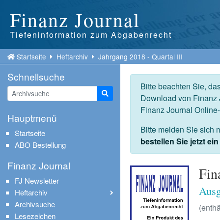
Finanz Journal
Tiefeninformation zum Abgabenrecht
Startseite
Heftarchiv
Jahrgang 2018 - Quartal III
Schnellsuche
Bitte beachten Sie, da
Suche starten
Download von Finanz J
Finanz Journal Online
Hauptmenü
Bitte melden Sie sich 
Startseite
bestellen Sie jetzt e
ABO Bestellung
Finanz Journal
Fin
FJ Newsletter
Ausg
Heftarchiv
Archivsuche
(enthä
Lesezeichen