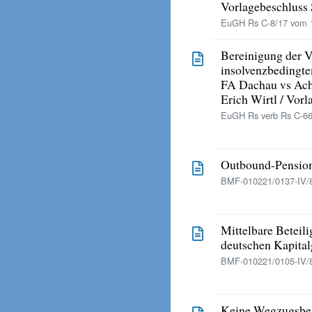
Vorlagebeschluss 
EuGH Rs C-8/17 vom 1
Bereinigung der V
insolvenzbedingte
FA Dachau vs Ach
Erich Wirtl / Vor
EuGH Rs verb Rs C-66
Outbound-Pensio
BMF-010221/0137-IV/8
Mittelbare Beteili
deutschen Kapital
BMF-010221/0105-IV/8
Keine Wegzugsbes