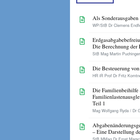
Als Sonderausgaben 
WP/StB Dr Clemens Endfel
Erdgasabgabebefrei
Die Berechnung der 
StB Mag Martin Puchinger
Die Besteuerung von 
HR iR Prof Dr Fritz Korntn
Die Familienbeihilfe
Familienlastenausgle
Teil 1
Mag Wolfgang Ryda / Dr G
Abgabenänderungsge
– Eine Darstellung de
StB MMag Dr Ernst Marsch