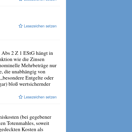
Lesezeichen setzen
 Abs 2 Z 1 EStG hängt in
nktion wie die Zinsen
z nominelle Mehrbeträge nur
e, die unabhängig von
„besondere Entgelte oder
gar) bloß wertsichernder
Lesezeichen setzen
iskosten (bei gegebener
ten Totenmahles, soweit
 gedeckten Kosten als