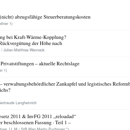
(nicht) abzugsfähige Steuerberatungskosten
lner 1)
ung bei Kraft-Wärme-Kopplung?
Rückvergütung der Höhe nach
 / Julian-Matthias Wannack
Privatstiftungen – aktuelle Rechtslage
er 1)
 – verwaltungsbehördlicher Zankapfel und legistisches Reformb
ichs?
ertraude Langheinrich
setz 2011 & InvFG 2011 „reloadad“
r beschlossenen Fassung · Teil 1 –
ner, LL M / StB Mag Martin Puchinger *)