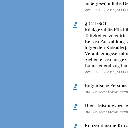
außergewöhnliche Be
VwGH 31. 5. 2011, 2008/
§ 67 EStG
Rückgezahlte Pflichtb
Tätigkeiten zu entric
Bei der Auszahlung v
folgenden Kalenderja
Veranlagungsverfahre
Siebentel der ausgez
Lohnsteuerabzug hat 
VwGH 25. 5. 2011, 2008/
Bulgarische Personen
BMF-010221/0794-IV/4/201
Dienstleistungsbetri
BMF-010221/0824-IV/4/20
Konzerninterne Kurz