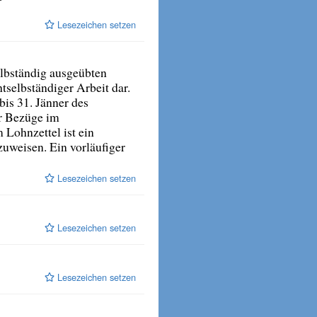
Lesezeichen setzen
elbständig ausgeübten
tselbständiger Arbeit dar.
is 31. Jänner des
er Bezüge im
 Lohnzettel ist ein
uweisen. Ein vorläufiger
Lesezeichen setzen
Lesezeichen setzen
Lesezeichen setzen