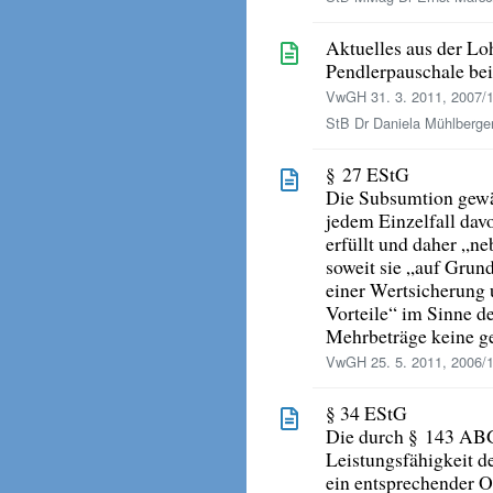
Aktuelles aus der Lo
Pendlerpauschale bei
VwGH 31. 3. 2011, 2007/
StB Dr Daniela Mühlberge
§ 27 EStG
Die Subsumtion gewäh
jedem Einzelfall dav
erfüllt und daher „ne
soweit sie „auf Grun
einer Wertsicherung
Vorteile“ im Sinne d
Mehrbeträge keine ge
VwGH 25. 5. 2011, 2006/
§ 34 EStG
Die durch § 143 ABGB
Leistungsfähigkeit d
ein entsprechender O