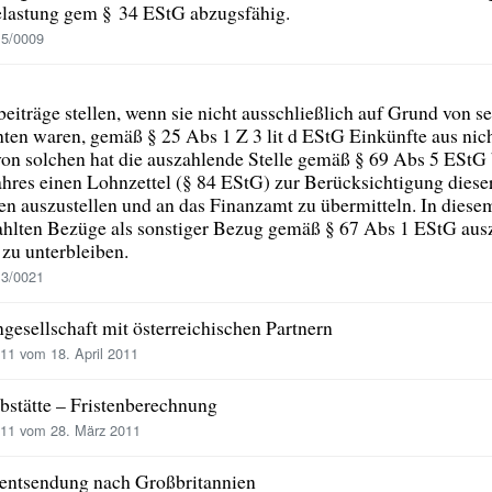
lastung gem § 34 EStG abzugsfähig.
15/0009
eiträge stellen, wenn sie nicht ausschließlich auf Grund von s
hten waren, gemäß § 25 Abs 1 Z 3 lit d EStG Einkünfte aus nich
on solchen hat die auszahlende Stelle gemäß § 69 Abs 5 EStG b
hres einen Lohnzettel (§ 84 EStG) zur Berücksichtigung dies
n auszustellen und an das Finanzamt zu übermitteln. In diesem
ahlten Bezüge als sonstiger Bezug gemäß § 67 Abs 1 EStG ausz
zu unterbleiben.
13/0021
gesellschaft mit österreichischen Partnern
1 vom 18. April 2011
ebstätte – Fristenberechnung
11 vom 28. März 2011
entsendung nach Großbritannien