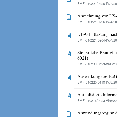
BMF-010221/0826-IV/4/20
Anrechnung von US-
BMF-010221/0796-IV/4/201
DBA-Entlastung nach
BMF-010221/0964-IV/4/201
Steuerliche Beurteil
6021)
BMF-010203/0423-VI/6/201
Auswirkung des EuG
BMF-010220/0118-IV/9/20
Aktualisierte Infor
BMF-010216/0023-VI/6/20
Anwendungsbeginn d