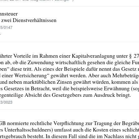
hnsteuer
 zwei Dienstverhältnissen
15/0147
r
rter Vorteile im Rahmen einer Kapitalveranlagung unter § 27
on ab, ob die Zuwendung wirtschaftlich gesehen die gleiche Fu
ben“ diese tritt. Als eines der Beispiele dafür nennt das Geset
d einer Wertsicherung“ gewährt werden. Aber auch Mehrbeträg
 und neben marktüblichen Zinsen gewährt würden, kommen als 
es Gesetzes in Betracht, weil die beispielsweise Erwähnung (so
genteilige Absicht des Gesetzgebers zum Ausdruck bringt.
13/0023
 normierte rechtliche Verpflichtung zur Tragung der Begräbn
es Unterhaltsschuldners) umfasst auch die Kosten eines schlich
rtsgebrauch besteht. In diesem Fall sind die im Nachlass nicht