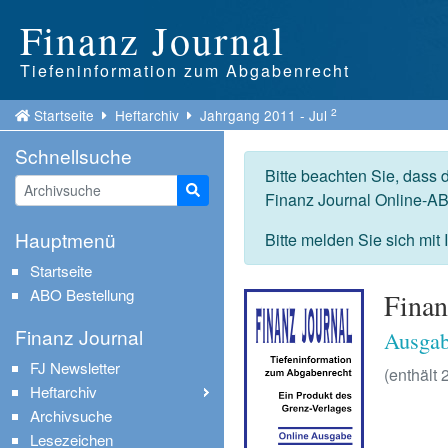
Finanz Journal
Tiefeninformation zum Abgabenrecht
2
Startseite
Heftarchiv
Jahrgang 2011 - Jul
Schnellsuche
Bitte beachten Sie, dass 
Suche starten
Finanz Journal Online-AB
Hauptmenü
Bitte melden Sie sich mit
Startseite
ABO Bestellung
Finan
Finanz Journal
Ausgab
FJ Newsletter
(enthält 
Heftarchiv
Archivsuche
Lesezeichen