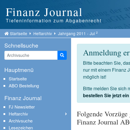
Finanz Journal
Tiefeninformation zum Abgabenrecht
2
Startseite
Heftarchiv
Jahrgang 2011 - Jul
Schnellsuche
Anmeldung erf
Suche starten
Bitte beachten Sie, d
Hauptmenü
nur mit einem Finanz 
möglich ist!
Startseite
ABO Bestellung
Bitte melden Sie sich 
bestellen Sie jetzt e
Finanz Journal
FJ Newsletter
Folgende Vorzüge 
Heftarchiv
Finanz Journal A
Archivsuche
Lesezeichen