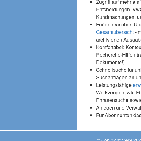
Zugriff auf mehr als
Entcheidungen, Vw
Kundmachungen, usw
Für den raschen Üb
Gesamtübersicht
- m
archivierten Ausgab
Komfortabel: Kontex
Recherche-Hilfen (r
Dokumente!)
Schnellsuche für un
Suchanfragen an un
Leistungsfähige
erw
Werkzeugen, wie Fil
Phrasensuche sowie
Anlegen und Verwal
Für Abonnenten da
© Copyright 1999-202