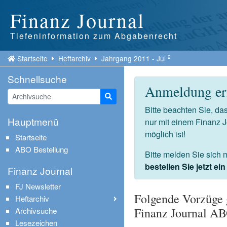
Finanz Journal
Tiefeninformation zum Abgabenrecht
2
Startseite
Heftarchiv
Jahrgang 2011 - Jul
Schnellsuche
Anmeldung erf
Suche starten
Bitte beachten Sie, d
Hauptmenü
nur mit einem Finanz 
möglich ist!
Startseite
ABO Bestellung
Bitte melden Sie sich 
bestellen Sie jetzt e
Finanz Journal
FJ Newsletter
Folgende Vorzüge 
Heftarchiv
Finanz Journal A
Archivsuche
Lesezeichen