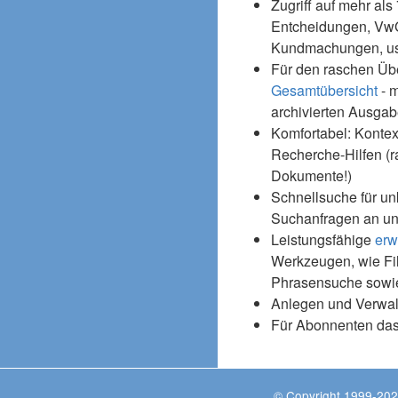
Zugriff auf mehr als
Entcheidungen, Vw
Kundmachungen, usw
Für den raschen Üb
Gesamtübersicht
- m
archivierten Ausgab
Komfortabel: Kontex
Recherche-Hilfen (r
Dokumente!)
Schnellsuche für un
Suchanfragen an un
Leistungsfähige
erw
Werkzeugen, wie Fil
Phrasensuche sowie
Anlegen und Verwal
Für Abonnenten da
© Copyright 1999-202