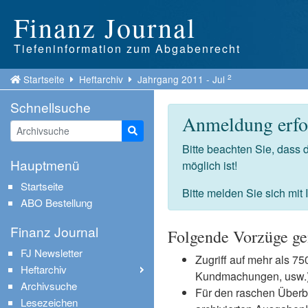
Finanz Journal
Tiefeninformation zum Abgabenrecht
2
Startseite
Heftarchiv
Jahrgang 2011 - Jul
Schnellsuche
Anmeldung erfor
Suche starten
Bitte beachten Sie, dass
Hauptmenü
möglich ist!
Startseite
Bitte melden Sie sich mit
ABO Bestellung
Finanz Journal
Folgende Vorzüge ge
FJ Newsletter
Zugriff auf mehr als 
Heftarchiv
Kundmachungen, usw.) 
Archivsuche
Für den raschen Überb
Lesezeichen