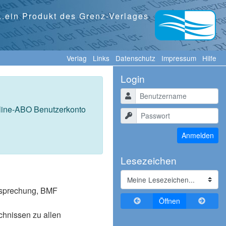
...ein Produkt des Grenz-Verlages
Verlag
Links
Datenschutz
Impressum
Hilfe
Login
Benutzername
nline-ABO Benutzerkonto
Passwort
Anmelden
Lesezeichen
tssprechung, BMF
Zurückblättern
Vorblä
Öffnen
ichnissen zu allen