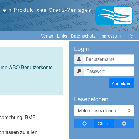
...ein Produkt des Grenz-Verlages
Verlag
Links
Datenschutz
Impressum
Hilfe
Login
Benutzername
nline-ABO Benutzerkonto
Passwort
Anmelden
Lesezeichen
tssprechung, BMF
Zurückblättern
Vorblä
Öffnen
ichnissen zu allen