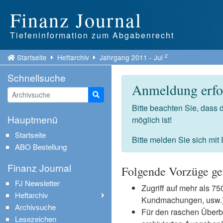
Finanz Journal
Tiefeninformation zum Abgabenrecht
2
Startseite
Heftarchiv
Jahrgang 2011 - Jul
Schnellsuche
Anmeldung erfor
Suche starten
Bitte beachten Sie, dass
Hauptmenü
möglich ist!
Startseite
Bitte melden Sie sich mit
ABO Bestellung
Finanz Journal
Folgende Vorzüge ge
FJ Newsletter
Zugriff auf mehr als 
Heftarchiv
Kundmachungen, usw.) 
Archivsuche
Für den raschen Überb
Lesezeichen