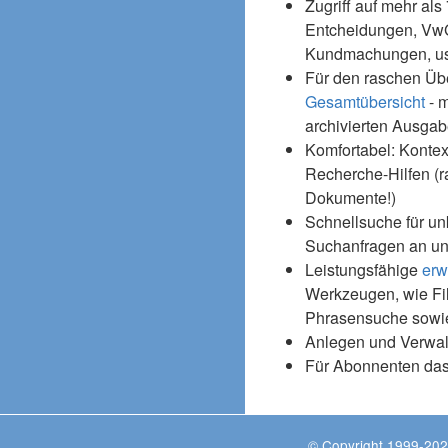
Zugriff auf mehr als
Entcheidungen, Vw
Kundmachungen, usw
Für den raschen Üb
Gesamtübersicht
- m
archivierten Ausgab
Komfortabel: Kontex
Recherche-Hilfen (r
Dokumente!)
Schnellsuche für un
Suchanfragen an un
Leistungsfähige
erw
Werkzeugen, wie Fil
Phrasensuche sowie
Anlegen und Verwal
Für Abonnenten da
© Copyright 1999-202