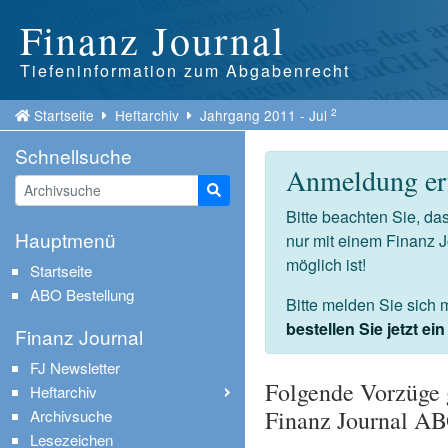
Finanz Journal
Tiefeninformation zum Abgabenrecht
2
Startseite
Heftarchiv
Jahrgang 2011 - Jul
Schnellsuche
Anmeldung erf
Suche starten
Bitte beachten Sie, d
Hauptmenü
nur mit einem Finanz 
möglich ist!
Startseite
ABO Bestellung
Bitte melden Sie sich 
bestellen Sie jetzt e
Finanz Journal
FJ Newsletter
Folgende Vorzüge 
Heftarchiv
Finanz Journal A
Archivsuche
Lesezeichen