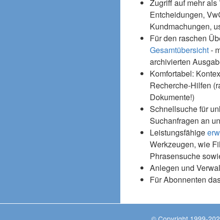
Zugriff auf mehr als
Entcheidungen, Vw
Kundmachungen, usw
Für den raschen Üb
Gesamtübersicht
- m
archivierten Ausgab
Komfortabel: Kontex
Recherche-Hilfen (r
Dokumente!)
Schnellsuche für un
Suchanfragen an un
Leistungsfähige
erw
Werkzeugen, wie Fil
Phrasensuche sowie
Anlegen und Verwal
Für Abonnenten da
© Copyright 1999-202