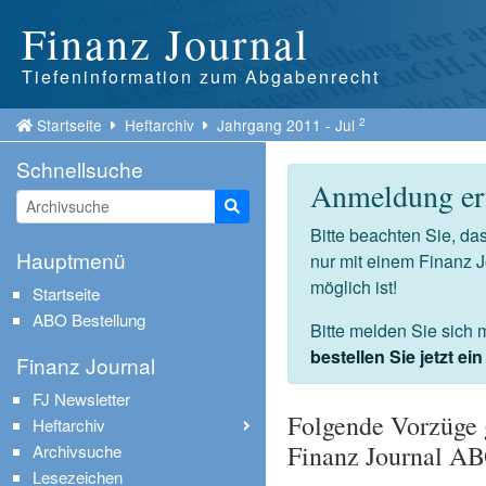
Finanz Journal
Tiefeninformation zum Abgabenrecht
2
Startseite
Heftarchiv
Jahrgang 2011 - Jul
Schnellsuche
Anmeldung erf
Suche starten
Bitte beachten Sie, d
Hauptmenü
nur mit einem Finanz 
möglich ist!
Startseite
ABO Bestellung
Bitte melden Sie sich 
bestellen Sie jetzt e
Finanz Journal
FJ Newsletter
Folgende Vorzüge 
Heftarchiv
Finanz Journal A
Archivsuche
Lesezeichen