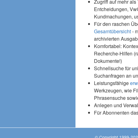
Zugriff auf mehr als
Entcheidungen, Vw
Kundmachungen, usw
Für den raschen Üb
Gesamtübersicht
- m
archivierten Ausgab
Komfortabel: Kontex
Recherche-Hilfen (r
Dokumente!)
Schnellsuche für un
Suchanfragen an un
Leistungsfähige
erw
Werkzeugen, wie Fil
Phrasensuche sowie
Anlegen und Verwal
Für Abonnenten da
© Copyright 1999-202