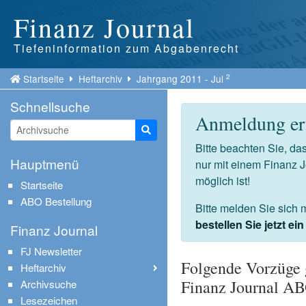
Finanz Journal
Tiefeninformation zum Abgabenrecht
2
Startseite
Heftarchiv
Jahrgang 2011 - Jul
Schnellsuche
Anmeldung erf
Suche starten
Bitte beachten Sie, d
Hauptmenü
nur mit einem Finanz 
möglich ist!
Startseite
ABO Bestellung
Bitte melden Sie sich 
bestellen Sie jetzt e
Finanz Journal
FJ Newsletter
Folgende Vorzüge 
Heftarchiv
Finanz Journal A
Archivsuche
Lesezeichen