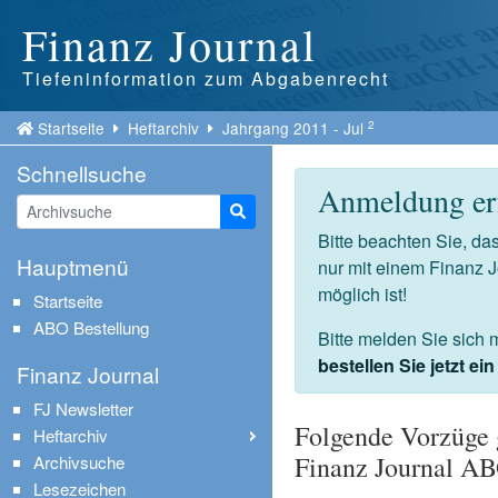
Finanz Journal
Tiefeninformation zum Abgabenrecht
2
Startseite
Heftarchiv
Jahrgang 2011 - Jul
Schnellsuche
Anmeldung erf
Suche starten
Bitte beachten Sie, d
Hauptmenü
nur mit einem Finanz 
möglich ist!
Startseite
ABO Bestellung
Bitte melden Sie sich 
bestellen Sie jetzt e
Finanz Journal
FJ Newsletter
Folgende Vorzüge 
Heftarchiv
Finanz Journal A
Archivsuche
Lesezeichen