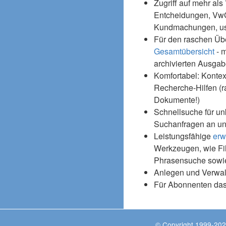
Zugriff auf mehr als
Entcheidungen, Vw
Kundmachungen, usw
Für den raschen Üb
Gesamtübersicht
- m
archivierten Ausgab
Komfortabel: Kontex
Recherche-Hilfen (r
Dokumente!)
Schnellsuche für un
Suchanfragen an un
Leistungsfähige
erw
Werkzeugen, wie Fil
Phrasensuche sowie
Anlegen und Verwal
Für Abonnenten da
© Copyright 1999-202