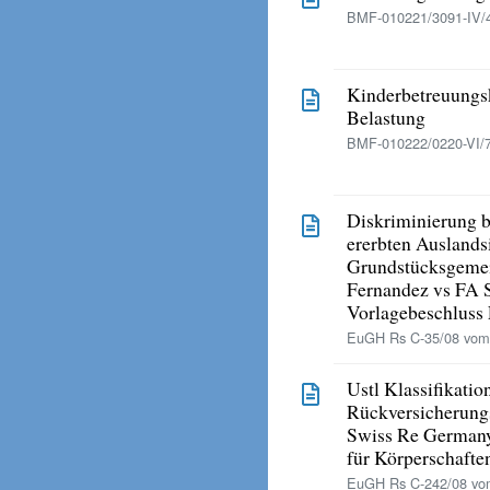
BMF-010221/3091-IV/
Kinderbetreuungs
Belastung
BMF-010222/0220-VI/
Diskriminierung 
ererbten Ausland
Grundstücksgemei
Fernandez vs FA S
Vorlagebeschlus
EuGH Rs C-35/08 vom 
Ustl Klassifikatio
Rückversicherung
Swiss Re German
für Körperschafte
EuGH Rs C-242/08 vom