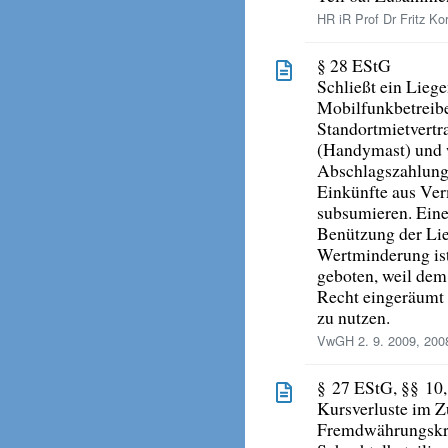
HR iR Prof Dr Fritz Kor
§ 28 EStG
Schließt ein Lieg
Mobilfunkbetreibe
Standortmietvertr
(Handymast) und 
Abschlagszahlung v
Einkünfte aus Ve
subsumieren. Eine 
Benützung der Lieg
Wertminderung ist
geboten, weil dem
Recht eingeräumt 
zu nutzen.
VwGH 2. 9. 2009, 200
§ 27 EStG, §§ 10
Kursverluste im 
Fremdwährungskre