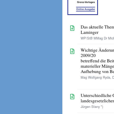
Das aktuelle Th
Laminger
WP/StB MMag Dr Mich
Wichtige Änderu
2009/20
betreffend die Be
materieller Mäng
Aufhebung von B
Mag Wolfgang Ryda, Dr
Unterschiedliche 
landesgesetzlich
Jürgen Stany *)