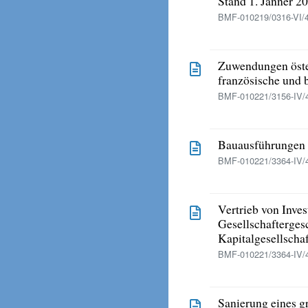
Stand 1. Jänner 2
BMF-010219/0316-VI/
Zuwendungen öster
französische und 
BMF-010221/3156-IV/
Bauausführungen 
BMF-010221/3364-IV/
Vertrieb von Inve
Gesellschaftergesc
Kapitalgesellschaf
BMF-010221/3364-IV/
Sanierung eines g