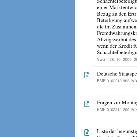
Schachtelbeteilig
einer Marktentwic
Bezug zu den Ertr
Beteiligung aufwei
die im Zusammen
Fremdwährungskred
Abzugsverbot des
wenn der Kredit f
Schachtelbeteili
VwGH 28. 10. 2009, 2
Deutsche Staatsp
BMF-010221/1983-IV/4
Fragen zur Montag
BMF-010221/1200-IV/4
Liste der begünst