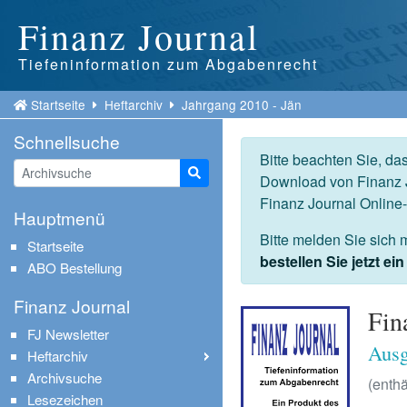
Finanz Journal
Tiefeninformation zum Abgabenrecht
Startseite
Heftarchiv
Jahrgang 2010 - Jän
Schnellsuche
Bitte beachten Sie, da
Suche starten
Download von Finanz J
Finanz Journal Online
Hauptmenü
Bitte melden Sie sich 
Startseite
bestellen Sie jetzt e
ABO Bestellung
Finanz Journal
Fin
FJ Newsletter
Ausg
Heftarchiv
Archivsuche
(enthä
Lesezeichen