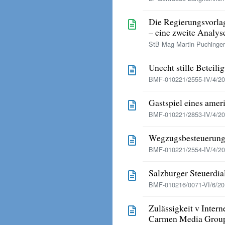
Die Regierungsvorla
– eine zweite Analys
StB Mag Martin Puchinger
Unecht stille Beteili
BMF-010221/2555-IV/4/20
Gastspiel eines amer
BMF-010221/2853-IV/4/20
Wegzugsbesteuerung
BMF-010221/2554-IV/4/20
Salzburger Steuerdia
BMF-010216/0071-VI/6/20
Zulässigkeit v Inter
Carmen Media Group 