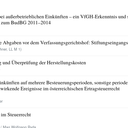
bei außerbetrieblichen Einkünften – ein VfGH-Erkenntnis und 
RV zum BudBG 2011–2014
e Abgaben vor dem Verfassungsgerichtshof: Stiftungseingangs
ner, LL M 1)
g und Überprüfung der Herstellungskosten
)
inkünften auf mehrere Besteuerungsperioden, sonstige period
irkende Ereignisse im österreichischen Ertragsteuerrecht
er
 im Steuerrecht
h / Mag Wolfgang Ryda