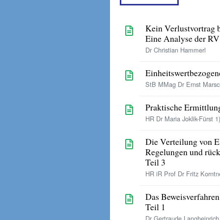
Kein Verlustvortrag 
Eine Analyse der 
Dr Christian Hammerl
Einheitswertbezogen
StB MMag Dr Ernst Marsch
Praktische Ermittlun
HR Dr Maria Joklik-Fürst 1
Die Verteilung von E
Regelungen und rückw
Teil 3
HR iR Prof Dr Fritz Korntn
Das Beweisverfahren
Teil 1
Dr Gertraude Langheinric