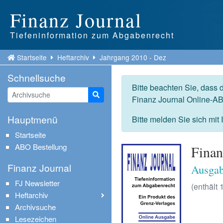
Finanz Journal
Tiefeninformation zum Abgabenrecht
Startseite
Heftarchiv
Jahrgang 2010 - Dez
Schnellsuche
Bitte beachten Sie, dass 
Suche starten
Finanz Journal Online-AB
Hauptmenü
Bitte melden Sie sich mit
Startseite
ABO Bestellung
Finan
Finanz Journal
Ausgab
FJ Newsletter
(enthält 
Heftarchiv
Archivsuche
Lesezeichen