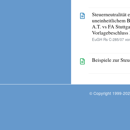
Steuerneutralität 
uneinheitlichem 
A.T. vs FA Stuttga
Vorlagebeschlus
EuGH Rs C-285/07 vo
Beispiele zur Ste
© Copyright 1999-202