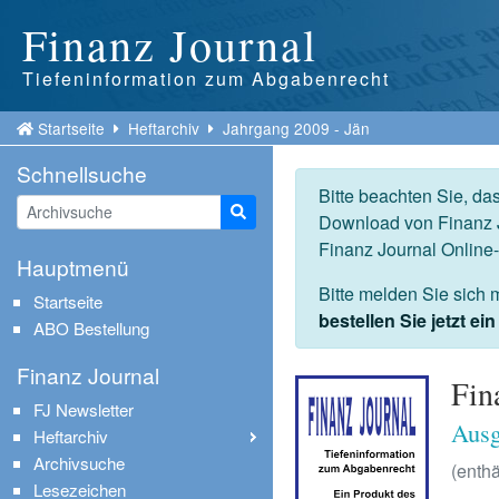
Finanz Journal
Tiefeninformation zum Abgabenrecht
Startseite
Heftarchiv
Jahrgang 2009 - Jän
Schnellsuche
Bitte beachten Sie, da
Suche starten
Download von Finanz J
Finanz Journal Online
Hauptmenü
Bitte melden Sie sich 
Startseite
bestellen Sie jetzt e
ABO Bestellung
Finanz Journal
Fin
FJ Newsletter
Ausg
Heftarchiv
Archivsuche
(enthä
Lesezeichen