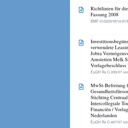
Richtlinien für d
Fassung 2008
BMF-010203/0514-VI/6
Investitionsbegüns
verwendete Leasi
Jobra Vermögens
Amstetten Melk S
Vorlagebeschlus
EuGH Rs C-330/07 vo
MwSt-Befreiung f
Gesundheitsfürso
Stichting Centraa
Intercollegiale To
Financiën / Vorla
Nederlanden
EuGH Rs C-407/07 vo