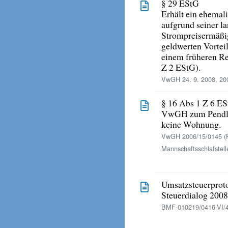
§ 29 EStG
Erhält ein ehemal
aufgrund seiner l
Strompreisermäßig
geldwerten Vorte
einem früheren Re
Z 2 EStG).
VwGH 24. 9. 2008, 20
§ 16 Abs 1 Z 6 E
VwGH zum Pendler
keine Wohnung.
VwGH 2006/15/0145 (P
Mannschaftsschlafstell
Umsatzsteuerproto
Steuerdialog 2008 
BMF-010219/0416-VI/