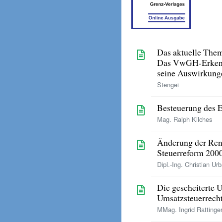
Das aktuelle The
Das VwGH-Erkenn
seine Auswirkung
Stengei
Besteuerung des 
Mag. Ralph Kilches
Änderung der Ren
Steuerreform 200
Dipl.-Ing. Christian Ur
Die gescheiterte
Umsatzsteuerrech
MMag. Ingrid Rattinge