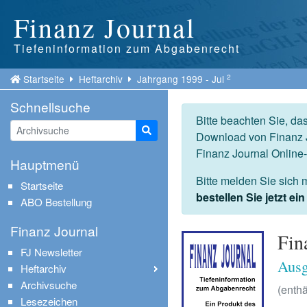
Finanz Journal
Tiefeninformation zum Abgabenrecht
2
Startseite
Heftarchiv
Jahrgang 1999 - Jul
Schnellsuche
Bitte beachten Sie, da
Suche starten
Download von Finanz J
Finanz Journal Online
Hauptmenü
Bitte melden Sie sich 
Startseite
bestellen Sie jetzt e
ABO Bestellung
Finanz Journal
Fin
FJ Newsletter
Ausg
Heftarchiv
Archivsuche
(enthä
Lesezeichen