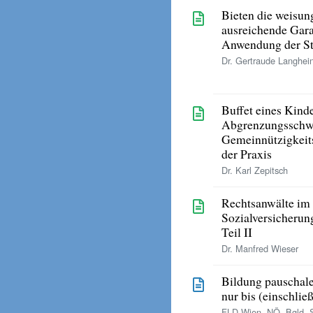
Bieten die weisun
ausreichende Gara
Anwendung der St
Dr. Gertraude Langhei
Buffet eines Kind
Abgrenzungsschwi
Gemeinnützigkeit
der Praxis
Dr. Karl Zepitsch
Rechtsanwälte im 
Sozialversicherun
Teil II
Dr. Manfred Wieser
Bildung pauschale
nur bis (einschlie
FLD Wien, NÖ, Bgld, 