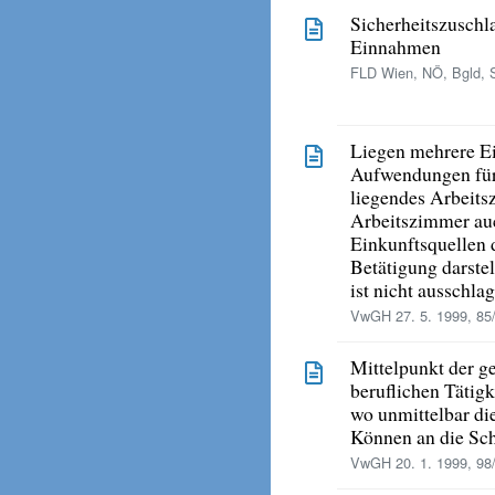
Sicherheitszuschla
Einnahmen
FLD Wien, NÖ, Bgld, S
Liegen mehrere Ei
Aufwendungen fü
liegendes Arbeits
Arbeitszimmer auc
Einkunftsquellen 
Betätigung darste
ist nicht ausschla
VwGH 27. 5. 1999, 85
Mittelpunkt der g
beruflichen Tätigke
wo unmittelbar di
Können an die Schü
VwGH 20. 1. 1999, 98