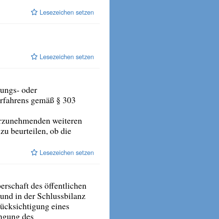
Lesezeichen setzen
Lesezeichen setzen
lungs- oder
rfahrens gemäß § 303
vorzunehmenden weiteren
zu beurteilen, ob die
Lesezeichen setzen
erschaft des öffentlichen
 und in der Schlussbilanz
rücksichtigung eines
ingung des