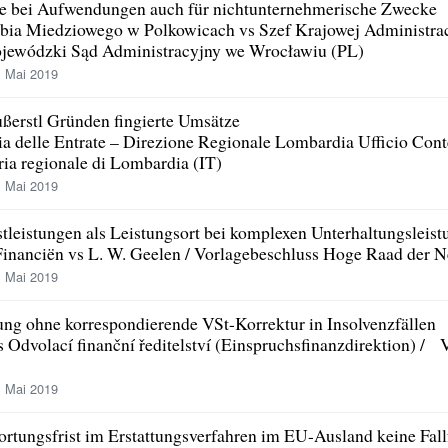
e bei Aufwendungen auch für nichtunternehmerische Zwecke
ia Miedziowego w Polkowicach vs Szef Krajowej Administrac
jewódzki Sąd Administracyjny we Wrocławiu (PL)
 Mai 2019
ußerstl Gründen fingierte Umsätze
a delle Entrate – Direzione Regionale Lombardia Ufficio Cont
ia regionale di Lombardia (IT)
 Mai 2019
leistungen als Leistungsort bei komplexen Unterhaltungsleis
 Financiën vs L. W. Geelen / Vorlagebeschluss Hoge Raad der 
 Mai 2019
ng ohne korrespondierende VSt-Korrektur in Insolvenzfällen
s Odvolací finanční ředitelství (Einspruchsfinanzdirektion) /
 Mai 2019
tungsfrist im Erstattungsverfahren im EU-Ausland keine Fallf