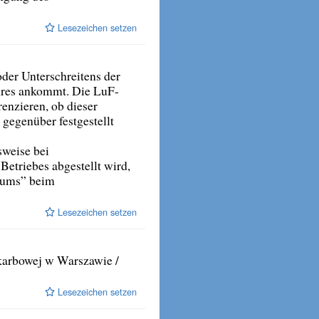
Lesezeichen setzen
der Unterschreitens der
hres ankommt. Die LuF-
renzieren, ob dieser
gegenüber festgestellt
weise bei
Betriebes abgestellt wird,
raums” beim
Lesezeichen setzen
karbowej w Warszawie /
Lesezeichen setzen