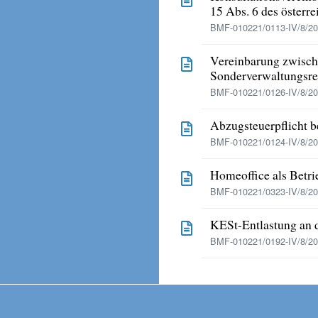
15 Abs. 6 des öster
BMF-010221/0113-IV/8/201
Vereinbarung zwische
Sonderverwaltungsre
BMF-010221/0126-IV/8/201
Abzugsteuerpflicht 
BMF-010221/0124-IV/8/201
Homeoffice als Betri
BMF-010221/0323-IV/8/20
KESt-Entlastung an d
BMF-010221/0192-IV/8/201