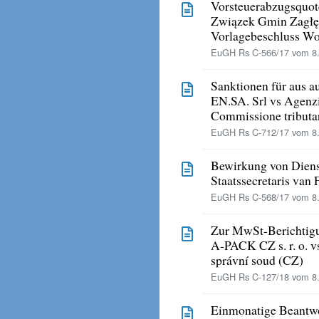
Vorsteuerabzugsquot
Związek Gmin Zagłęb
Vorlagebeschluss Wo
EuGH Rs C-566/17 vom 8.
Sanktionen für aus a
EN.SA. Srl vs Agenzi
Commissione tributar
EuGH Rs C-712/17 vom 8.
Bewirkung von Dienst
Staatssecretaris van
EuGH Rs C-568/17 vom 8.
Zur MwSt-Berichtigu
A-PACK CZ s. r. o. v
správní soud (CZ)
EuGH Rs C-127/18 vom 8.
Einmonatige Beantwor