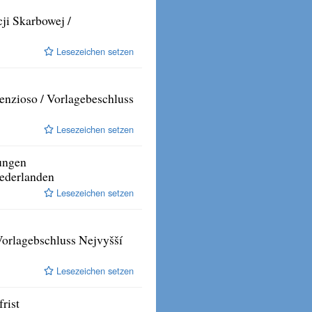
ji Skarbowej /
Lesezeichen setzen
enzioso / Vorlagebeschluss
Lesezeichen setzen
tungen
Nederlanden
Lesezeichen setzen
 Vorlagebschluss Nejvyšší
Lesezeichen setzen
rist