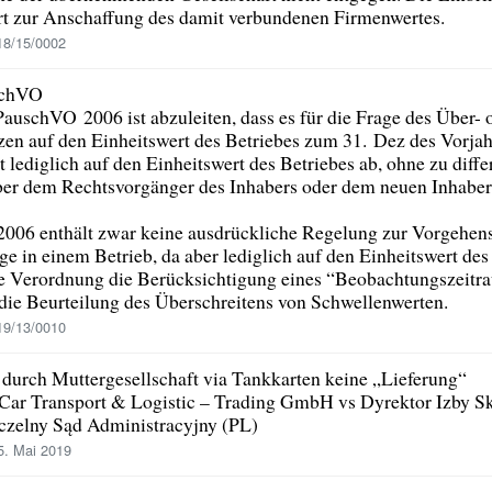
rt zur Anschaffung des damit verbundenen Firmenwertes.
18/15/0002
schVO
uschVO 2006 ist abzuleiten, dass es für die Frage des Über- o
en auf den Einheitswert des Betriebes zum 31. Dez des Vorja
lediglich auf den Einheitswert des Betriebes ab, ohne zu diffe
er dem Rechtsvorgänger des Inhabers oder dem neuen Inhaber 
06 enthält zwar keine ausdrückliche Regelung zur Vorgehens
 in einem Betrieb, da aber lediglich auf den Einheitswert des 
se Verordnung die Berücksichtigung eines “Beobachtungszeit
die Beurteilung des Überschreitens von Schwellenwerten.
19/13/0010
 durch Muttergesellschaft via Tankkarten keine „Lieferung“
Car Transport & Logistic – Trading GmbH vs Dyrektor Izby S
czelny Sąd Administracyjny (PL)
. Mai 2019