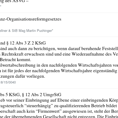
ung des ASVG –
*
anz-Organisationsreformgesetzes
lner & StB Mag Martin Puchinger*
und § 12 Abs 3 Z 2 KStG
sind auch dann zu berichtigen, wenn darauf beruhende Feststel
 Rechtskraft erwachsen sind und eine Wiederaufnahme des Ve
 Betracht kommt.
eilwertabschreibung in den nachfolgenden Wirtschaftsjahren 
ist für jedes der nachfolgenden Wirtschaftsjahre eigenständig 
tzungen dafür vorliegen.
18/15/0040
Abs 5 KStG, § 12 Abs 2 UmgrStG
ieb vor seiner Einbringung auf Ebene einer einbringenden Körp
ragsteuerlich “steuerhängig” zu qualifizierenden Betrieb bildet
erschaft auch kein “Firmenwert” ausgewiesen ist, steht der Be
ne der übernehmenden Gesellschaft nicht entgegen. Die Einbr