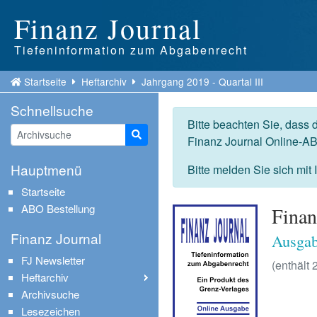
Finanz Journal
Tiefeninformation zum Abgabenrecht
Startseite
Heftarchiv
Jahrgang 2019 - Quartal III
Schnellsuche
Bitte beachten Sie, dass 
Suche starten
Finanz Journal Online-AB
Hauptmenü
Bitte melden Sie sich mit
Startseite
ABO Bestellung
Finan
Finanz Journal
Ausgab
FJ Newsletter
(enthält 
Heftarchiv
Archivsuche
Lesezeichen