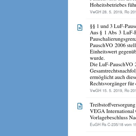
Hoheitsbetriebes füh
VwGH 28. 5. 2019, Ro 20
§§ 1 und 3 LuF-Pau
Aus § 1 Abs 3 LuF-Pa
Pauschalierungsgrenz
PauschVO 2006 stellt 
Einheitswert gegenüb
wurde.
Die LuF-PauschVO 20
Gesamtrechtsnachfolge
ermöglicht auch die
Rechtsvorgänger für 
VwGH 15. 5. 2019, Ro 20
Treibstoffversorgung
VEGA International 
Vorlagebeschluss Na
EuGH Rs C-235/18 vom 15