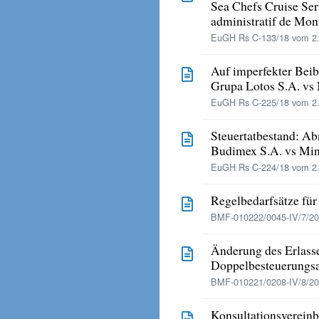
Sea Chefs Cruise Ser
administratif de Mon
EuGH Rs C-133/18 vom 2.
Auf imperfekter Bei
Grupa Lotos S.A. vs 
EuGH Rs C-225/18 vom 2.
Steuertatbestand: Ab
Budimex S.A. vs Min
EuGH Rs C-224/18 vom 2.
Regelbedarfsätze für
BMF-010222/0045-IV/7/20
Änderung des Erlasse
Doppelbesteuerung
BMF-010221/0208-IV/8/201
Konsultationsvereinb