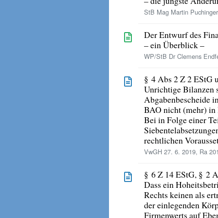
– die jüngste Änder
StB Mag Martin Puchinger
Der Entwurf des Fin
– ein Überblick –
WP/StB Dr Clemens Endfel
§ 4 Abs 2 Z 2 EStG 
Unrichtige Bilanzen 
Abgabenbescheide in
BAO nicht (mehr) in
Bei in Folge einer T
Siebentelabsetzungen 
rechtlichen Vorausse
VwGH 27. 6. 2019, Ra 20
§ 6 Z 14 EStG, § 2 
Dass ein Hoheitsbetr
Rechts keinen als ert
der einlegenden Körp
Firmenwerts auf Ebe