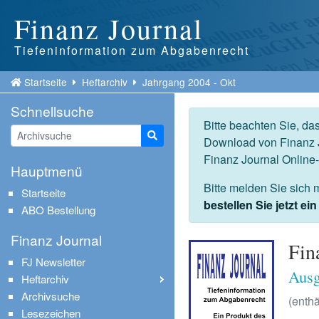
Finanz Journal
Tiefeninformation zum Abgabenrecht
Startseite
Heftarchiv
Jahrgang 2004 - Okt
Schnellsuche
Bitte beachten Sie, da
Suche starten
Download von Finanz J
Finanz Journal Online
Hauptmenü
Bitte melden Sie sich 
Startseite
bestellen Sie jetzt e
ABO Bestellung
Finanz Journal
Fin
FJ Newsletter
Ausg
Heftarchiv
Archivsuche
(enthä
Lesezeichen