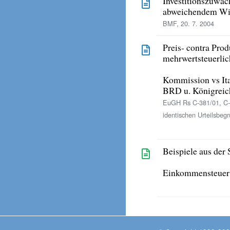
Investitionszuwac
abweichendem Wir
BMF, 20. 7. 2004
Preis- contra Pro
mehrwertsteuerlic
Kommission vs Ita
BRD u. Königrei
EuGH Rs C-381/01, C-
identischen Urteilsbeg
Beispiele aus der 
Einkommensteuer