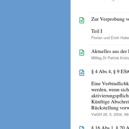
Zur Verprobung v
Teil I
Florian und Erich Hube
Aktuelles aus der
MMag Dr Patrick Knör
§ 4 Abs 4, § 9 ES
Eine Verbindlichke
werden, wenn sich
aktivierungspflic
Künftige Abschrei
Rückstellung vo
VwGH 26. 5. 2004, 99
§ 16 Abs 1, § 20 A