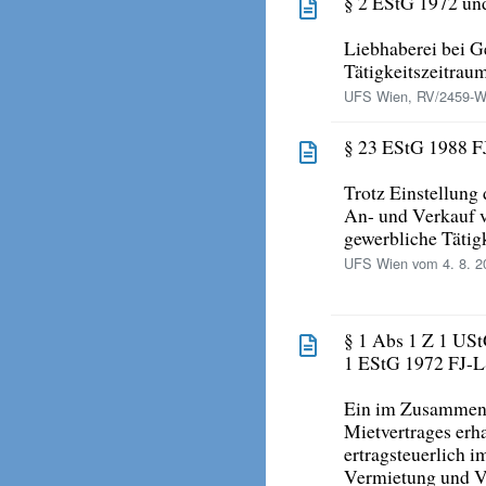
§ 2 EStG 1972 un
Liebhaberei bei G
Tätigkeitszeitrau
UFS Wien, RV/2459-W/
§ 23 EStG 1988 F
Trotz Einstellung
An- und Verkauf 
gewerbliche Tätigk
UFS Wien vom 4. 8. 2
§ 1 Abs 1 Z 1 USt
1 EStG 1972 FJ-L
Ein im Zusammenh
Mietvertrages erh
ertragsteuerlich 
Vermietung und V