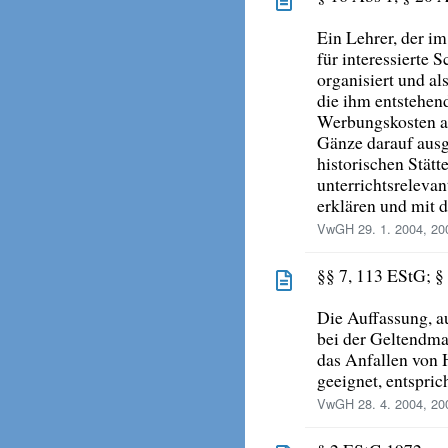
Ein Lehrer, der i
für interessierte 
organisiert und al
die ihm entstehe
Werbungskosten ab
Gänze darauf ausge
historischen Stätte
unterrichtsreleva
erklären und mit 
VwGH 29. 1. 2004, 20
§§ 7, 113 EStG; 
Die Auffassung, a
bei der Geltendma
das Anfallen von 
geeignet, entspric
VwGH 28. 4. 2004, 20