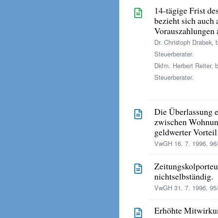
14-tägige Frist d
bezieht sich auch 
Vorauszahlungen 
Dr. Christoph Drabek, 
Steuerberater.
Dkfm. Herbert Reiter, 
Steuerberater.
Die Überlassung 
zwischen Wohnung 
geldwerter Vorteil
VwGH 16. 7. 1996, 96
Zeitungskolporteu
nichtselbständig.
VwGH 31. 7. 1996, 95
Erhöhte Mitwirkun