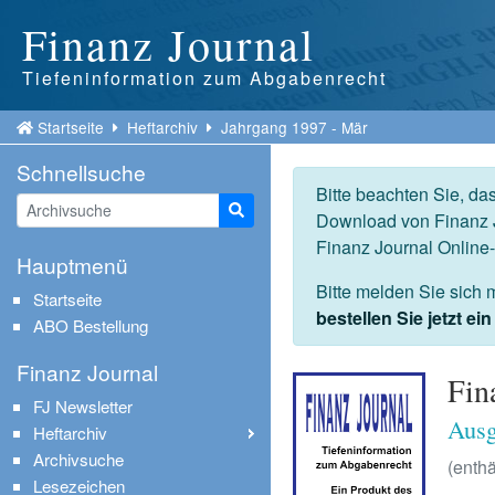
Finanz Journal
Tiefeninformation zum Abgabenrecht
Startseite
Heftarchiv
Jahrgang 1997 - Mär
Schnellsuche
Bitte beachten Sie, da
Suche starten
Download von Finanz J
Finanz Journal Online
Hauptmenü
Bitte melden Sie sich 
Startseite
bestellen Sie jetzt e
ABO Bestellung
Finanz Journal
Fin
FJ Newsletter
Ausg
Heftarchiv
Archivsuche
(enthä
Lesezeichen