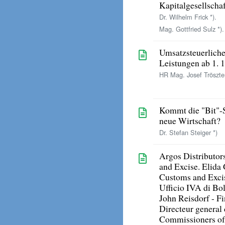
Kapitalgesellscha
Dr. Wilhelm Frick *).
Mag. Gottfried Sulz *).
Umsatzsteuerliche
Leistungen ab 1. 
HR Mag. Josef Tröszte
Kommt die "Bit"-S
neue Wirtschaft?
Dr. Stefan Steiger *)
Argos Distributor
and Excise. Elida
Customs and Excis
Ufficio IVA di Bo
John Reisdorf - F
Directeur general 
Commissioners of