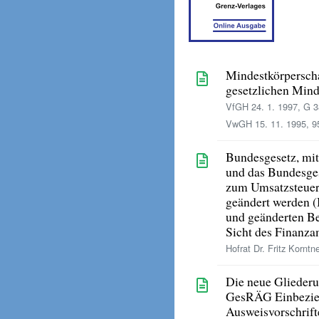
Mindestkörperscha
gesetzlichen Mind
VfGH 24. 1. 1997, G 3
VwGH 15. 11. 1995, 95
Bundesgesetz, mi
und das Bundesge
zum Umsatzsteuer
geändert werden (
und geänderten B
Sicht des Finanza
Hofrat Dr. Fritz Korntne
Die neue Gliederu
GesRÄG Einbezie
Ausweisvorschrift