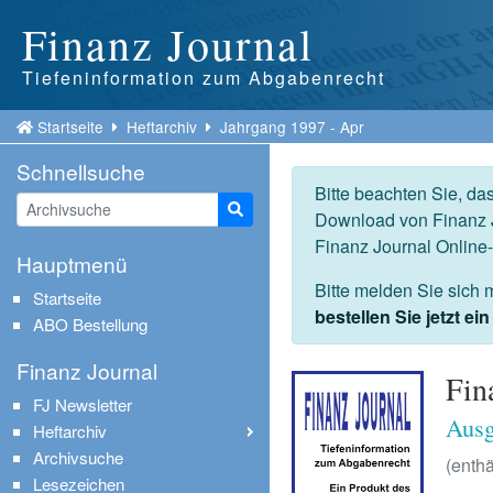
Finanz Journal
Tiefeninformation zum Abgabenrecht
Startseite
Heftarchiv
Jahrgang 1997 - Apr
Schnellsuche
Bitte beachten Sie, da
Suche starten
Download von Finanz J
Finanz Journal Online
Hauptmenü
Bitte melden Sie sich 
Startseite
bestellen Sie jetzt e
ABO Bestellung
Finanz Journal
Fin
FJ Newsletter
Ausg
Heftarchiv
Archivsuche
(enthä
Lesezeichen