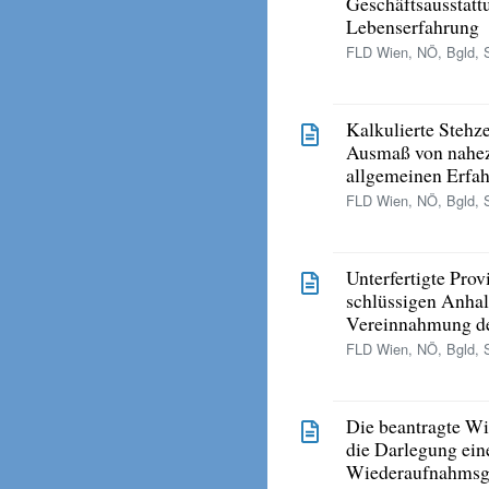
Geschäftsausstatt
Lebenserfahrung
FLD Wien, NÖ, Bgld, S
Kalkulierte Stehz
Ausmaß von nahez
allgemeinen Erfah
FLD Wien, NÖ, Bgld, S
Unterfertigte Prov
schlüssigen Anhalt
Vereinnahmung de
FLD Wien, NÖ, Bgld, S
Die beantragte Wi
die Darlegung ein
Wiederaufnahmsg