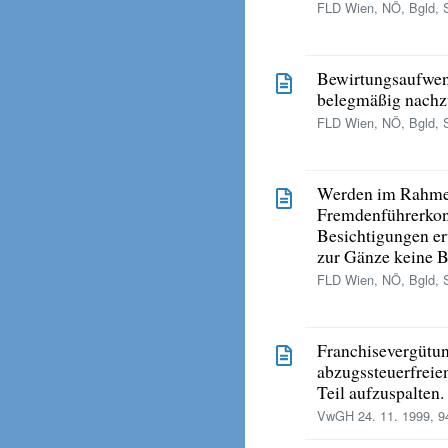
FLD Wien, NÖ, Bgld, S
Bewirtungsaufwen
belegmäßig nachz
FLD Wien, NÖ, Bgld, S
Werden im Rahmen
Fremdenführerkon
Besichtigungen erü
zur Gänze keine B
FLD Wien, NÖ, Bgld, S
Franchisevergütun
abzugssteuerfreie
Teil aufzuspalten.
VwGH 24. 11. 1999, 9