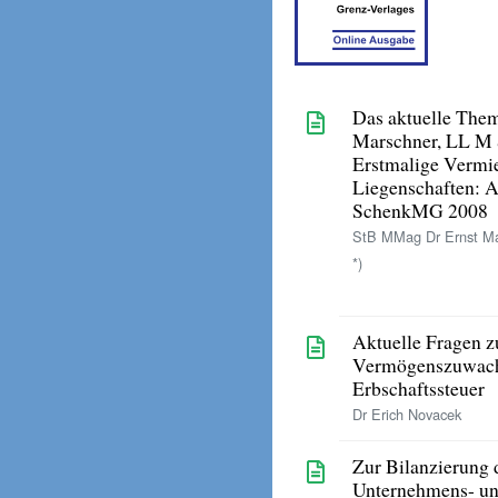
Das aktuelle The
Marschner, LL M 
Erstmalige Vermi
Liegenschaften: 
SchenkMG 2008
StB MMag Dr Ernst Ma
*)
Aktuelle Fragen z
Vermögenszuwachs
Erbschaftssteuer
Dr Erich Novacek
Zur Bilanzierung d
Unternehmens- un