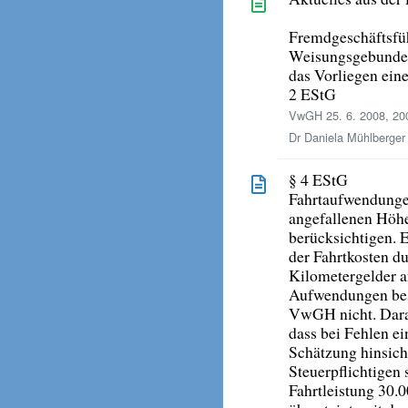
Fremdgeschäftsfüh
Weisungsgebunden
das Vorliegen eine
2 EStG
VwGH 25. 6. 2008, 20
Dr Daniela Mühlberger 
§ 4 EStG
Fahrtaufwendungen
angefallenen Höhe
berücksichtigen. 
der Fahrtkosten d
Kilometergelder an
Aufwendungen best
VwGH nicht. Daran
dass bei Fehlen e
Schätzung hinsich
Steuerpflichtigen
Fahrtleistung 30.0