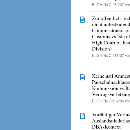
EuGH Rs C-253/07 vom
Zur öffentlich-re
nicht unbedeuten
Commissioners of
Customs vs Isle of
High Court of Jus
Division)
EuGH Rs C-288/07 vo
Keine ustl Amnest
Pauschalnachlass
Kommission vs Ita
Vertragsverletzun
EuGH Rs C-132/06 vom
Vorläufiger Verlu
Auslandsniederla
DBA-Kontext