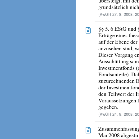
übersteigt, mit d
grundsätzlich nich
(VwGH 27. 8. 2008, 2
§§ 5, 6 EStG und 
Erträge eines thes
auf der Ebene der 
anzusehen sind, w
Dieser Vorgang ent
Ausschüttung samt
Investmentfonds (
Fondsanteile). Da
zuzurechnenden E
der Investmentfon
den Teilwert der I
Voraussetzungen f
gegeben.
(VwGH 24. 9. 2008, 2
Zusammenfassung 
Mai 2008 abgesti