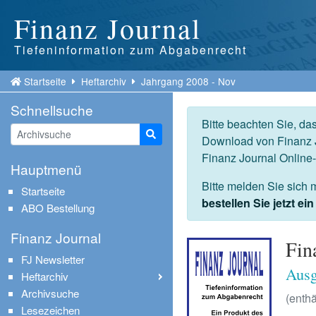
Finanz Journal
Tiefeninformation zum Abgabenrecht
Startseite
Heftarchiv
Jahrgang 2008 - Nov
Schnellsuche
Bitte beachten Sie, da
Suche starten
Download von Finanz J
Finanz Journal Online
Hauptmenü
Bitte melden Sie sich 
Startseite
bestellen Sie jetzt e
ABO Bestellung
Finanz Journal
Fin
FJ Newsletter
Ausg
Heftarchiv
Archivsuche
(enthä
Lesezeichen