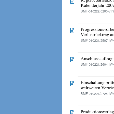
Kalenderjahr 200
BMF-010222/0200-VI/7
Progressionsvorbe
Verlustrücktrag a
BMF-010221/2507-IV/
Anschlussauftrag
BMF-010221/2604-IV/
Einschaltung briti
weltweiten Vertri
BMF-010221/2724-IV/4
Produktionsverla