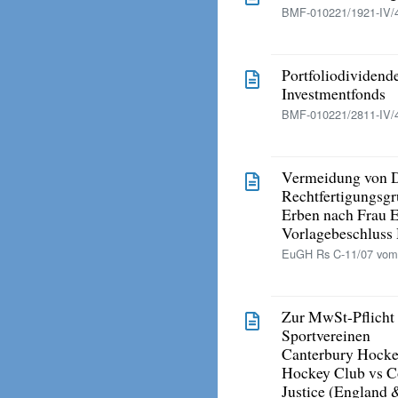
BMF-010221/1921-IV/4
Portfoliodividend
Investmentfonds
BMF-010221/2811-IV/4
Vermeidung von D
Rechtfertigungsgr
Erben nach Frau E
Vorlagebeschluss 
EuGH Rs C-11/07 vom
Zur MwSt-Pflicht
Sportvereinen
Canterbury Hocke
Hockey Club vs C
Justice (England 