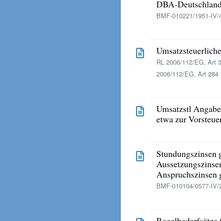
DBA-Deutschland,
BMF-010221/1951-IV/4
Umsatzsteuerlich
RL 2006/112/EG, Art 3
2006/112/EG, Art 284 f
Umsatzstl Angabe
etwa zur Vorsteue
Stundungszinsen 
Aussetzungszinse
Anspruchszinsen 
BMF-010104/0577-IV/
Regelbedarfsätze f