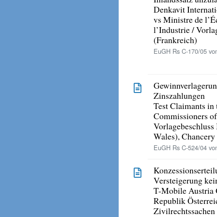
Denkavit Interna
vs Ministre de l’
l’Industrie / Vorl
(Frankreich)
EuGH Rs C-170/05 vo
Gewinnverlagerun
Zinszahlungen
Test Claimants in
Commissioners of
Vorlagebeschluss 
Wales), Chancery
EuGH Rs C-524/04 vo
Konzessionserteil
Versteigerung kein
T-Mobile Austri
Republik Österrei
Zivilrechtssache