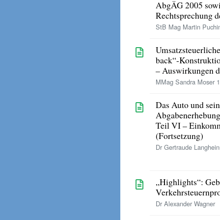
AbgÄG 2005 sowi
Rechtsprechung d
StB Mag Martin Puchin
Umsatzsteuerliche
back“-Konstrukti
– Auswirkungen d
MMag Sandra Moser 1
Das Auto und sein
Abgabenerhebun
Teil VI – Einkom
(Fortsetzung)
Dr Gertraude Langhein
„Highlights“: Ge
Verkehrsteuernpro
Dr Alexander Wagner