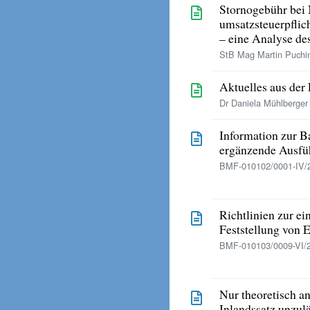
Stornogebühr bei N
umsatzsteuerpflic
– eine Analyse de
StB Mag Martin Puchin
Aktuelles aus der
Dr Daniela Mühlberger 
Information zur 
ergänzende Ausfü
BMF-010102/0001-IV/2
Richtlinien zur ei
Feststellung von 
BMF-010103/0009-VI/2
Nur theoretisch a
Inlandssatz unzul