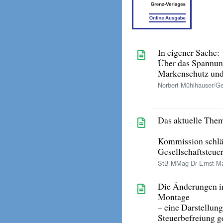
In eigener Sache:
Über das Spannun
Markenschutz und
Norbert Mühlhauser/Ge
Das aktuelle The
Kommission schlä
Gesellschaftsteue
StB MMag Dr Ernst Ma
Die Änderungen im
Montage
– eine Darstellun
Steuerbefreiung g