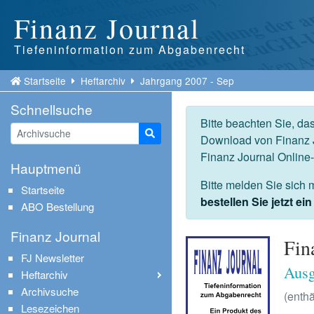
Finanz Journal
Tiefeninformation zum Abgabenrecht
Startseite
Heftarchiv
Jahrgang 2007 - Sep
Schnellsuche
Bitte beachten Sie, da
Suche starten
Download von Finanz J
Finanz Journal Online
Hauptmenü
Bitte melden Sie sich 
Startseite
bestellen Sie jetzt e
ABO Bestellung
Finanz Journal
Fin
FJ Newsletter
Ausg
Heftarchiv
Archivsuche
(enthä
Lesezeichen