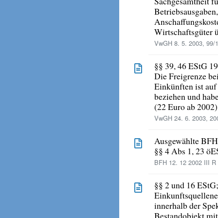
Sachgesamtheit füh
Betriebsausgaben
Anschaffungskoste
Wirtschaftsgüter ü
VwGH 8. 5. 2003, 99/
§§ 39, 46 EStG 1
Die Freigrenze bei
Einkünften ist a
beziehen und hab
(22 Euro ab 2002)
VwGH 24. 6. 2003, 20
Ausgewählte BFH
§§ 4 Abs 1, 23 öE
BFH 12. 12 2002 III R
§§ 2 und 16 EStG
Einkunftsquellene
innerhalb der Spek
Bestandobjekt mit