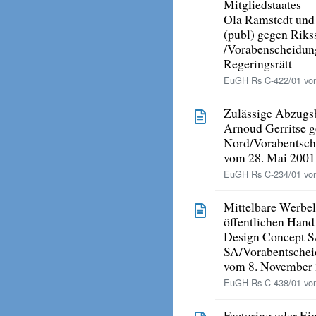
Mitgliedstaates
Ola Ramstedt und 
(publ) gegen Riks
/Vorabenscheidun
Regeringsrätt
EuGH Rs C-422/01 vom
Zulässige Abzugs
Arnoud Gerritse 
Nord/Vorabentsche
vom 28. Mai 2001
EuGH Rs C-234/01 vom
Mittelbare Werbel
öffentlichen Hand
Design Concept S
SA/Vorabentscheid
vom 8. November
EuGH Rs C-438/01 vom
Factoring oder Ei