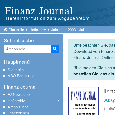
Finanz Journal
Tiefeninformation zum Abgabenrecht
2
Startseite
Heftarchiv
Jahrgang 2003 - Jul
Schnellsuche
Bitte beachten Sie, da
Suche starten
Download von Finanz J
Finanz Journal Online
Hauptmenü
Bitte melden Sie sich 
Startseite
bestellen Sie jetzt e
ABO Bestellung
Finanz Journal
Fin
FJ Newsletter
Ausg
Heftarchiv
Archivsuche
(enthä
Lesezeichen