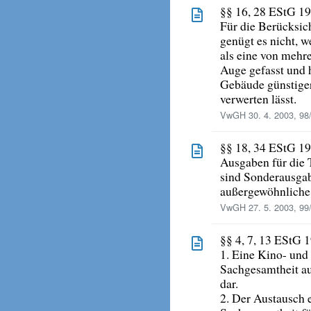
§§ 16, 28 EStG 1
Für die Berücksi
genügt es nicht, 
als eine von mehr
Auge gefasst und h
Gebäude günstige
verwerten lässt.
VwGH 30. 4. 2003, 98
§§ 18, 34 EStG 1
Ausgaben für die 
sind Sonderausgab
außergewöhnliche
VwGH 27. 5. 2003, 99
§§ 4, 7, 13 EStG 
1. Eine Kino- und 
Sachgesamtheit au
dar.
2. Der Austausch e