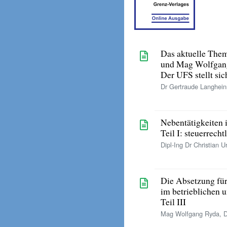
Das aktuelle The
und Mag Wolfgan
Der UFS stellt sic
Dr Gertraude Langhei
Nebentätigkeiten 
Teil I: steuerrech
Dipl-Ing Dr Christian U
Die Absetzung fü
im betrieblichen 
Teil III
Mag Wolfgang Ryda, Dr