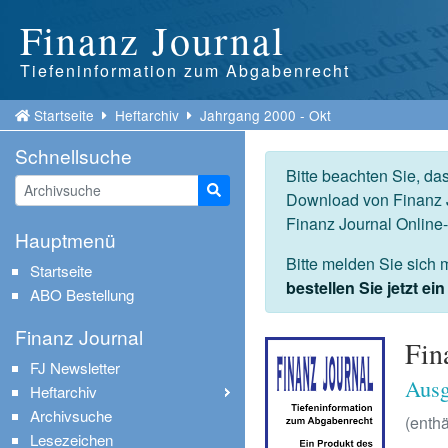
Finanz Journal
Tiefeninformation zum Abgabenrecht
Startseite
Heftarchiv
Jahrgang 2000 - Okt
Schnellsuche
Bitte beachten Sie, da
Suche starten
Download von Finanz J
Finanz Journal Online
Hauptmenü
Bitte melden Sie sich 
Startseite
bestellen Sie jetzt e
ABO Bestellung
Finanz Journal
Fin
FJ Newsletter
Ausg
Heftarchiv
Archivsuche
(enthä
Lesezeichen