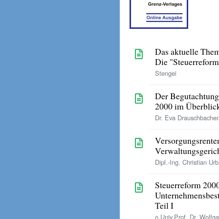
Das aktuelle The
Die "Steuerreform
Stengei
Der Begutachtung
2000 im Überblic
Dr. Eva Drauschbacher/
Versorgungsrente
Verwaltungsgerich
Dipl.-Ing. Christian Ur
Steuerreform 2000
Unternehmensbes
Teil I
o.Univ.Prof. Dr. Wolf