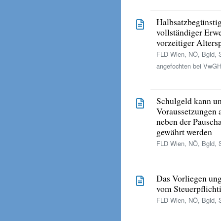
Halbsatzbegünsti
vollständiger Erwe
vorzeitiger Alter
FLD Wien, NÖ, Bgld, S
angefochten bei VwGH
Schulgeld kann un
Voraussetzungen 
neben der Pauscha
gewährt werden
FLD Wien, NÖ, Bgld, S
Das Vorliegen ung
vom Steuerpflicht
FLD Wien, NÖ, Bgld, S