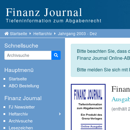
Finanz Journal
Tiefeninformation zum Abgabenrecht
Startseite
Heftarchiv
Jahrgang 2003 - Dez
Schnellsuche
Bitte beachten Sie, dass 
Suche starten
Finanz Journal Online-AB
Hauptmenü
Bitte melden Sie sich mit
Startseite
ABO Bestellung
Finan
Finanz Journal
Ausgab
FJ Newsletter
(enthält 
Heftarchiv
Archivsuche
Lesezeichen