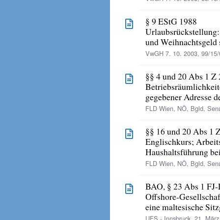
§ 9 EStG 1988
Urlaubsrückstellung:
und Weihnachtsgeld s
VwGH 7. 10. 2003, 99/15/
§§ 4 und 20 Abs 1 Z
Betriebsräumlichkei
gegebener Adresse d
FLD Wien, NÖ, Bgld, Sena
§§ 16 und 20 Abs 1 Z
Englischkurs; Arbeits
Haushaltsführung be
FLD Wien, NÖ, Bgld, Sena
BAO, § 23 Abs 1 FJ-
Offshore-Gesellscha
eine maltesische Sitz
UFS - Innsbruck, 21. März