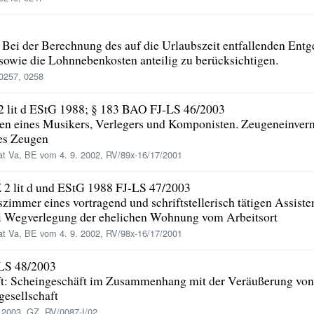
 Bei der Berechnung des auf die Urlaubszeit entfallenden Entge
owie die Lohnnebenkosten anteilig zu berücksichtigen.
0257, 0258
 2 lit d EStG 1988; § 183 BAO FJ-LS 46/2003
ten eines Musikers, Verlegers und Komponisten. Zeugeneinver
es Zeugen
t Va, BE vom 4. 9. 2002, RV/89x-16/17/2001
 2 lit d und EStG 1988 FJ-LS 47/2003
zimmer eines vortragend und schriftstellerisch tätigen Assiste
i Wegverlegung der ehelichen Wohnung vom Arbeitsort
t Va, BE vom 4. 9. 2002, RV/98x-16/17/2001
LS 48/2003
ft: Scheingeschäft im Zusammenhang mit der Veräußerung von 
gesellschaft
 2003, GZ. RV/0087-I/02