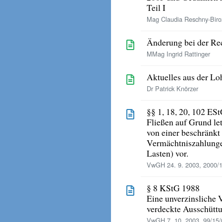
Teil I
Mag Claudia Reschny-Birox
Änderung bei der Re
MMag Ingrid Rattinger
Aktuelles aus der Lo
Dr Patrick Knörzer
§§ 1, 18, 20, 102 ES
Fließen auf Grund le
von einer beschränkt
Vermächtniszahlunge
Lasten) vor.
VwGH 24. 9. 2003, 2000/
§ 8 KStG 1988
Eine unverzinsliche 
verdeckte Ausschütt
VwGH 7. 10. 2003, 99/15/