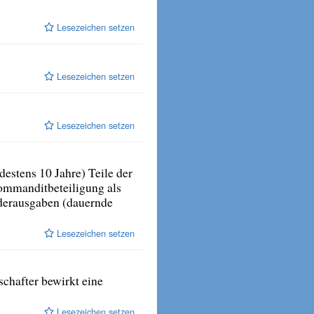
Lesezeichen setzen
Lesezeichen setzen
Lesezeichen setzen
estens 10 Jahre) Teile der
Kommanditbeteiligung als
derausgaben (dauernde
Lesezeichen setzen
chafter bewirkt eine
Lesezeichen setzen