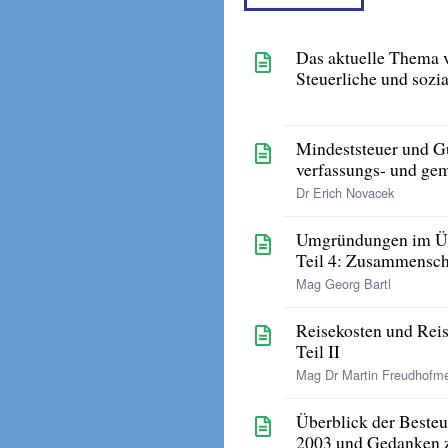
Das aktuelle Thema 
Steuerliche und sozi
Mindeststeuer und Gu
verfassungs- und ge
Dr Erich Novacek
Umgründungen im Üb
Teil 4: Zusammensch
Mag Georg Bartl
Reisekosten und Rei
Teil II
Mag Dr Martin Freudhofme
Überblick der Besteu
2003 und Gedanken z