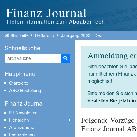
Finanz Journal
Tiefeninformation zum Abgabenrecht
Startseite
Heftarchiv
Jahrgang 2003 - Dez
Schnellsuche
Anmeldung erf
Suche starten
Bitte beachten Sie, d
Hauptmenü
nur mit einem Finanz 
möglich ist!
Startseite
ABO Bestellung
Bitte melden Sie sich 
bestellen Sie jetzt e
Finanz Journal
FJ Newsletter
Folgende Vorzüge 
Heftarchiv
Finanz Journal A
Archivsuche
Lesezeichen