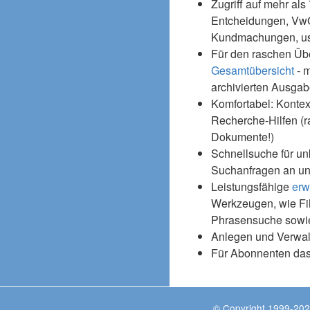
Zugriff auf mehr als
Entcheidungen, Vw
Kundmachungen, usw
Für den raschen Üb
Gesamtübersicht
- m
archivierten Ausgab
Komfortabel: Kontex
Recherche-Hilfen (r
Dokumente!)
Schnellsuche für un
Suchanfragen an un
Leistungsfähige
erw
Werkzeugen, wie Fil
Phrasensuche sowie
Anlegen und Verwal
Für Abonnenten da
© Copyright 1999-202