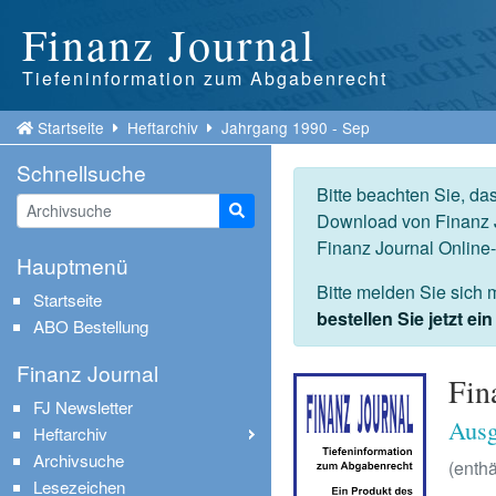
Finanz Journal
Tiefeninformation zum Abgabenrecht
Startseite
Heftarchiv
Jahrgang 1990 - Sep
Schnellsuche
Bitte beachten Sie, da
Suche starten
Download von Finanz J
Finanz Journal Online
Hauptmenü
Bitte melden Sie sich 
Startseite
bestellen Sie jetzt e
ABO Bestellung
Finanz Journal
Fin
FJ Newsletter
Ausg
Heftarchiv
Archivsuche
(enthä
Lesezeichen