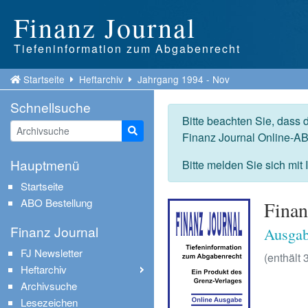
Finanz Journal
Tiefeninformation zum Abgabenrecht
Startseite
Heftarchiv
Jahrgang 1994 - Nov
Schnellsuche
Bitte beachten Sie, dass 
Suche starten
Finanz Journal Online-AB
Hauptmenü
Bitte melden Sie sich mit
Startseite
ABO Bestellung
Finan
Finanz Journal
Ausgab
FJ Newsletter
(enthält 3
Heftarchiv
Archivsuche
Lesezeichen