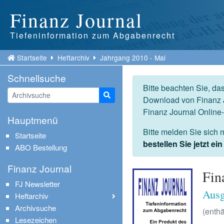
Finanz Journal
Tiefeninformation zum Abgabenrecht
Startseite
Heftarchiv
Jahrgang 2010 - Mai
Schnellsuche
Bitte beachten Sie, da
Suche starten
Download von Finanz J
Finanz Journal Online
Hauptmenü
Bitte melden Sie sich 
Startseite
bestellen Sie jetzt e
ABO Bestellung
Finanz Journal
Fin
FJ Newsletter
Ausg
Heftarchiv
Archivsuche
(enthä
Lesezeichen