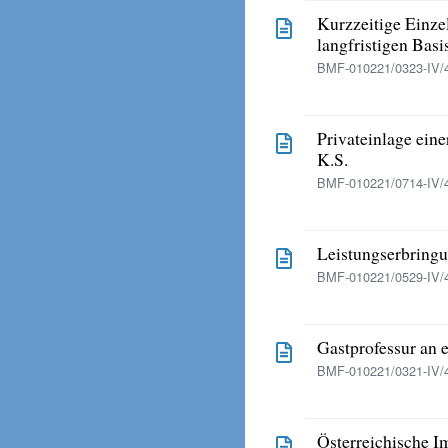
Kurzzeitige Einze
langfristigen Basi
BMF-010221/0323-IV/4
Privateinlage eine
K.S.
BMF-010221/0714-IV/4
Leistungserbring
BMF-010221/0529-IV/4
Gastprofessur an e
BMF-010221/0321-IV/4
Österreichische 