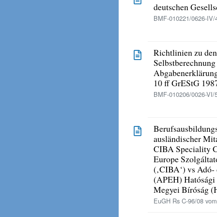
deutschen Gesells
BMF-010221/0626-IV/4
Richtlinien zu den
Selbstberechnung 
Abgabenerklärung 
10 ff GrEStG 198
BMF-010206/0026-VI/5
Berufsausbildungs
ausländischer Mit
CIBA Speciality C
Europe Szolgáltat
(‚CIBA‘) vs Adó- 
(APEH) Hatósági F
Megyei Bíróság 
EuGH Rs C-96/08 vom 