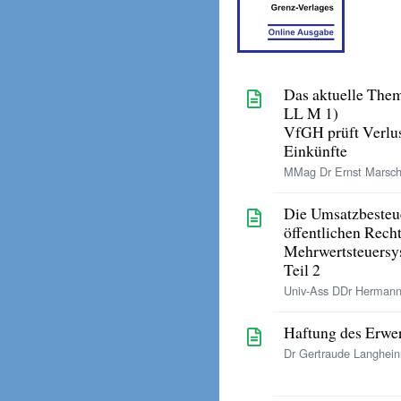
Das aktuelle The
LL M 1)
VfGH prüft Verlus
Einkünfte
MMag Dr Ernst Marsch
Die Umsatzbesteu
öffentlichen Rech
Mehrwertsteuersys
Teil 2
Univ-Ass DDr Hermann 
Haftung des Erwe
Dr Gertraude Langhein