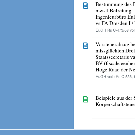
Bestimmung des Be
mwstl Befreiung
Ingenieurbüro Eu
vs FA Dresden I /
EuGH Rs C-473/08 vom
Vorsteuerabzug b
missglückten Dre
Staatssecretaris 
BV (fiscale eenhe
Hoge Raad der Ne
EuGH verb Rs C-536, 5
Beispiele aus der 
Körperschaftsteue