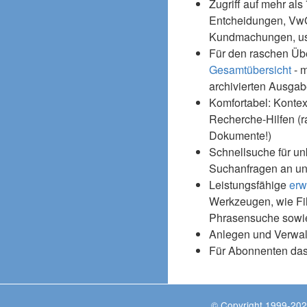
Zugriff auf mehr als
Entcheidungen, Vw
Kundmachungen, usw
Für den raschen Üb
Gesamtübersicht
- m
archivierten Ausgab
Komfortabel: Kontex
Recherche-Hilfen (r
Dokumente!)
Schnellsuche für un
Suchanfragen an un
Leistungsfähige
erw
Werkzeugen, wie Fil
Phrasensuche sowie
Anlegen und Verwal
Für Abonnenten da
© Copyright 1999-202