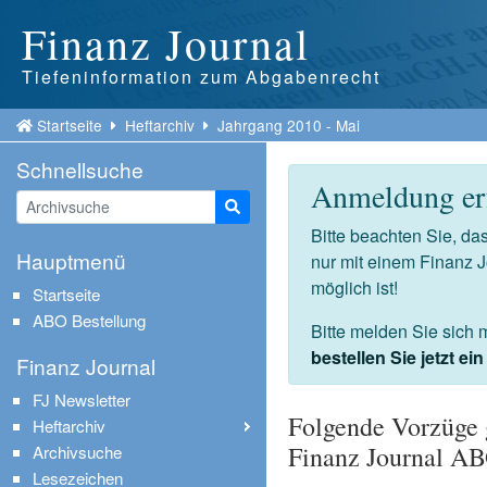
Finanz Journal
Tiefeninformation zum Abgabenrecht
Startseite
Heftarchiv
Jahrgang 2010 - Mai
Schnellsuche
Anmeldung erf
Suche starten
Bitte beachten Sie, d
Hauptmenü
nur mit einem Finanz 
möglich ist!
Startseite
ABO Bestellung
Bitte melden Sie sich 
bestellen Sie jetzt e
Finanz Journal
FJ Newsletter
Folgende Vorzüge 
Heftarchiv
Finanz Journal A
Archivsuche
Lesezeichen