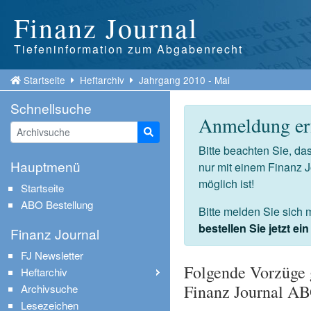
Finanz Journal
Tiefeninformation zum Abgabenrecht
Startseite
Heftarchiv
Jahrgang 2010 - Mai
Schnellsuche
Anmeldung erf
Suche starten
Bitte beachten Sie, d
Hauptmenü
nur mit einem Finanz 
möglich ist!
Startseite
ABO Bestellung
Bitte melden Sie sich 
bestellen Sie jetzt e
Finanz Journal
FJ Newsletter
Folgende Vorzüge 
Heftarchiv
Finanz Journal A
Archivsuche
Lesezeichen