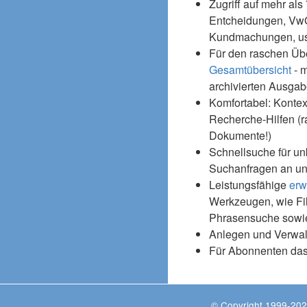
Zugriff auf mehr als
Entcheidungen, Vw
Kundmachungen, usw
Für den raschen Üb
Gesamtübersicht
- m
archivierten Ausgab
Komfortabel: Kontex
Recherche-Hilfen (r
Dokumente!)
Schnellsuche für un
Suchanfragen an un
Leistungsfähige
erw
Werkzeugen, wie Fil
Phrasensuche sowie
Anlegen und Verwal
Für Abonnenten da
© Copyright 1999-202