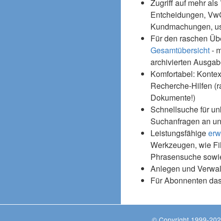
Zugriff auf mehr als
Entcheidungen, Vw
Kundmachungen, usw
Für den raschen Üb
Gesamtübersicht
- m
archivierten Ausgab
Komfortabel: Kontex
Recherche-Hilfen (r
Dokumente!)
Schnellsuche für un
Suchanfragen an un
Leistungsfähige
erw
Werkzeugen, wie Fil
Phrasensuche sowie
Anlegen und Verwal
Für Abonnenten da
© Copyright 1999-202