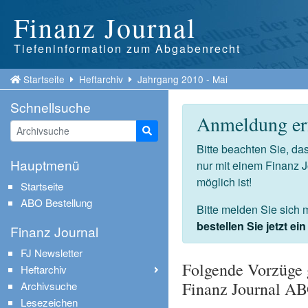
Finanz Journal
Tiefeninformation zum Abgabenrecht
Startseite
Heftarchiv
Jahrgang 2010 - Mai
Schnellsuche
Anmeldung erf
Suche starten
Bitte beachten Sie, d
Hauptmenü
nur mit einem Finanz 
möglich ist!
Startseite
ABO Bestellung
Bitte melden Sie sich 
bestellen Sie jetzt e
Finanz Journal
FJ Newsletter
Folgende Vorzüge 
Heftarchiv
Finanz Journal A
Archivsuche
Lesezeichen