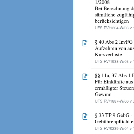
1/2008
Bei Berechnung d
sämtliche zugfähi
berücksichtigen
UFS RV/1304-W/03 v 1
§ 40 Abs 2 InvFG
Aufzehren von aus
Kursverluste
UFS RV/1938-W/03 v 1
§§ 11a, 37 Abs 1 
Für Einkünfte aus 
ermäßigter Steuer
Gewinn
UFS RV/1887-W/06 v 7
§ 33 TP 9 GebG -
Gebührenpflicht e
UFS RV/0239-W/04 v 1