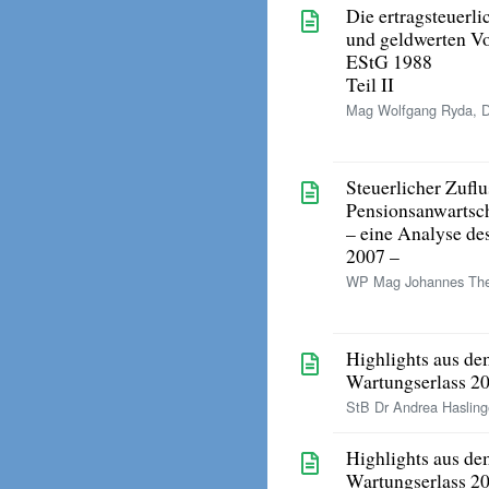
Die ertragsteuer
und geldwerten Vo
EStG 1988
Teil II
Mag Wolfgang Ryda, Dr
Steuerlicher Zufl
Pensionsanwartsc
– eine Analyse de
2007 –
WP Mag Johannes Thei
Highlights aus de
Wartungserlass 2
StB Dr Andrea Haslinge
Highlights aus de
Wartungserlass 2