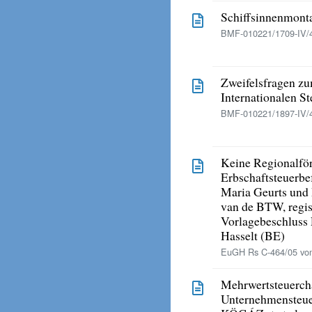
Schiffsinnenmont
BMF-010221/1709-IV/4
Zweifelsfragen z
Internationalen S
BMF-010221/1897-IV/
Keine Regionalför
Erbschaftsteuerbe
Maria Geurts und 
van de BTW, regis
Vorlagebeschluss 
Hasselt (BE)
EuGH Rs C-464/05 vom
Mehrwertsteuerch
Unternehmensteu