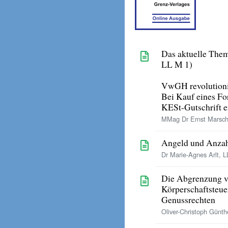
Das aktuelle The
LL M 1)
VwGH revolutioni
Bei Kauf eines Fo
KESt-Gutschrift e
MMag Dr Ernst Marsch
Angeld und Anzah
Dr Marie-Agnes Arlt, L
Die Abgrenzung v
Körperschaftsteue
Genussrechten
Oliver-Christoph Günthe