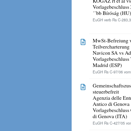
KÖGÁZ rt et al v
Vorlagebeschluss
´´bb Bíróság (HU
EuGH verb Rs C-283,3
MwSt-Befreiung v
Teilvercharterung
Navicon SA vs Adm
Vorlagebeschluss T
Madrid (ESP)
EuGH Rs C-97/06 vom 
Gemeinschaftszus
steuerbefreit
Agenzia delle Entr
Antico di Genova
Vorlagebeschluss 
di Genova (ITA)
EuGH Rs C-427/05 vom