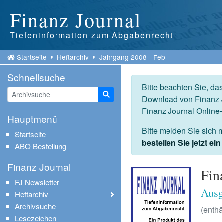
Finanz Journal
Tiefeninformation zum Abgabenrecht
Startseite
Heftarchiv
Jahrgang 2008 - Feb
Schnellsuche
Bitte beachten Sie, da
Suche starten
Download von Finanz J
Finanz Journal Online
Hauptmenü
Bitte melden Sie sich 
Startseite
bestellen Sie jetzt e
ABO Bestellung
Finanz Journal
Fin
FJ Newsletter
Ausg
Heftarchiv
Archivsuche
(enthä
Lesezeichen