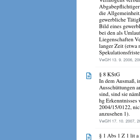
Abgabepflichtiger
die Allgemeinheit,
gewerbliche Tätig
Bild eines gewerb
bei den als Umla
Liegenschaften V
langer Zeit (etwa
Spekulationsfriste
VwGH 13. 9. 2006, 20
§ 8 KStG
In dem Ausmaß, i
Ausschüttungen an
sind, sind sie nä
hg Erkenntnisses
2004/15/0122, nich
anzusehen 1).
VwGH 17. 10. 2007, 2
§ 1 Abs 1 Z 1 lit