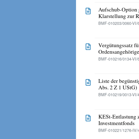
Aufschub-Option 
Klarstellung zur 
BMF-010203/0060-VI/6
Vergütungssatz für
Ordensangehörige
BMF-010216/0134-VI/
Liste der begünst
Abs. 2 Z 1 UStG)
BMF-010219/0013-VI/4
KESt-Entlastung z
Investmentfonds
BMF-010221/1276-IV/4