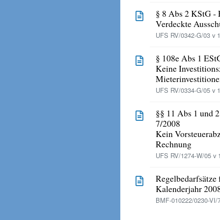
§ 8 Abs 2 KStG -
Verdeckte Aussch
UFS RV/0342-G/03 v 1
§ 108e Abs 1 ESt
Keine Investition
Mieterinvestitio
UFS RV/0334-G/05 v 1
§§ 11 Abs 1 und 2
7/2008
Kein Vorsteuerabz
Rechnung
UFS RV/1274-W/05 v 1
Regelbedarfsätze f
Kalenderjahr 200
BMF-010222/0230-VI/