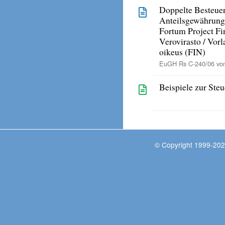
Doppelte Besteue
Anteilsgewährung
Fortum Project F
Verovirasto / Vorl
oikeus (FIN)
EuGH Rs C-240/06 vom
Beispiele zur Ste
© Copyright 1999-202