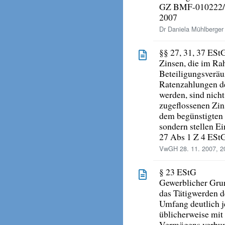
GZ BMF-010222/0
2007
Dr Daniela Mühlberger 
§§ 27, 31, 37 ESt
Zinsen, die im Ra
Beteiligungsveräu
Ratenzahlungen de
werden, sind nicht
zugeflossenen Zin
dem begünstigten 
sondern stellen E
27 Abs 1 Z 4 EStG
VwGH 28. 11. 2007, 2
§ 23 EStG
Gewerblicher Grun
das Tätigwerden d
Umfang deutlich j
üblicherweise mit
Vermögens verbund