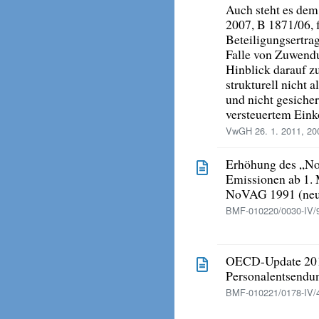
Auch steht es dem
2007, B 1871/06, f
Beteiligungsertra
Falle von Zuwendu
Hinblick darauf z
strukturell nicht 
und nicht gesicher
versteuertem Ein
VwGH 26. 1. 2011, 20
Erhöhung des „N
Emissionen ab 1.
NoVAG 1991 (ne
BMF-010220/0030-IV/9
OECD-Update 2010
Personalentsendu
BMF-010221/0178-IV/4