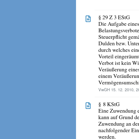
§ 29 Z 3 EStG
Die Aufgabe eine
Belastungsverbotes
Steuerpflicht gem
Dulden bzw. Unter
durch welches ein
Vorteil eingeräumt
Verbot ist kein Wi
Veräußerung eine
einem Veräußerun
Vermögensumschi
VwGH 15. 12. 2010, 2
§ 8 KStG
Eine Zuwendung e
kann auf Grund de
Zuwendung an den
nachfolgender Ei
werden.