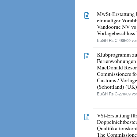
MwSt-Erstattung 
einmaliger Vorab
Vandoorne NV vs B
Vorlagebeschluss 
EuGH Rs C-489/09 vom
Klubprogramm zu
Ferienwohnungen 
MacDonald Resor
Commissioners fo
Customs / Vorlage
(Schottland) (UK)
EuGH Rs C-270/09 vo
VSt-Erstattung f
Doppelnichtbeste
Qualifikationskonf
The Commissioner