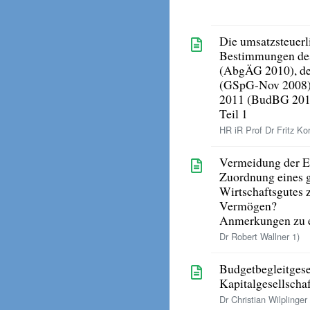
Die umsatzsteuer
Bestimmungen de
(AbgÄG 2010), de
(GSpG-Nov 2008) 
2011 (BudBG 201
Teil 1
HR iR Prof Dr Fritz Kor
Vermeidung der E
Zuordnung eines 
Wirtschaftsgutes
Vermögen?
Anmerkungen zu 
Dr Robert Wallner 1)
Budgetbegleitges
Kapitalgesellscha
Dr Christian Wilplinger