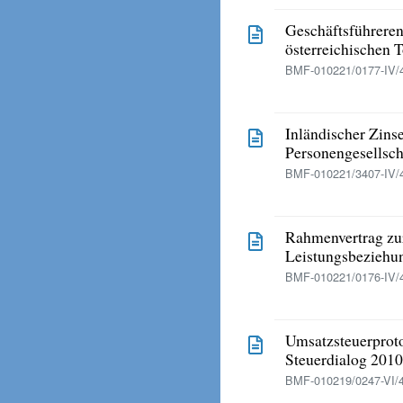
Geschäftsführeren
österreichischen T
BMF-010221/0177-IV/4
Inländischer Zins
Personengesellsch
BMF-010221/3407-IV/4
Rahmenvertrag zu
Leistungsbeziehu
BMF-010221/0176-IV/4
Umsatzsteuerproto
Steuerdialog 2010
BMF-010219/0247-VI/4/