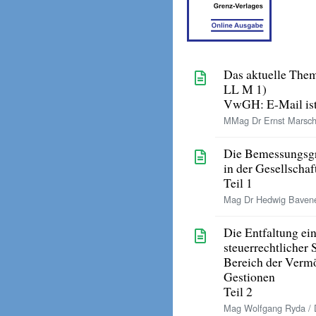
Das aktuelle The
LL M 1)
VwGH: E-Mail ist
MMag Dr Ernst Marsch
Die Bemessungsgr
in der Gesellschaf
Teil 1
Mag Dr Hedwig Baven
Die Entfaltung ein
steuerrechtlicher
Bereich der Verm
Gestionen
Teil 2
Mag Wolfgang Ryda / D