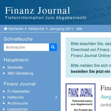
Finanz Journal
Tiefeninformation zum Abgabenrecht
Startseite
Heftarchiv
Jahrgang 2011 - Mär
Schnellsuche
Bitte beachten Sie, da
Suche starten
Download von Finanz J
Finanz Journal Online
Hauptmenü
Bitte melden Sie sich 
Startseite
bestellen Sie jetzt e
ABO Bestellung
Finanz Journal
Fin
FJ Newsletter
Ausg
Heftarchiv
Archivsuche
(enthä
Lesezeichen