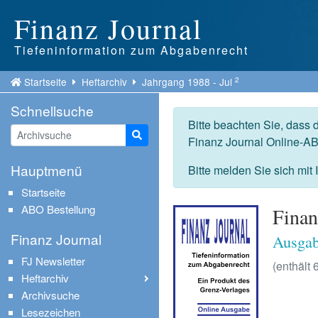
Finanz Journal
Tiefeninformation zum Abgabenrecht
2
Startseite
Heftarchiv
Jahrgang 1988 - Jul
Schnellsuche
Bitte beachten Sie, dass 
Suche starten
Finanz Journal Online-AB
Hauptmenü
Bitte melden Sie sich mit
Startseite
ABO Bestellung
Finan
Finanz Journal
Ausgab
FJ Newsletter
(enthält 6
Heftarchiv
Archivsuche
Lesezeichen