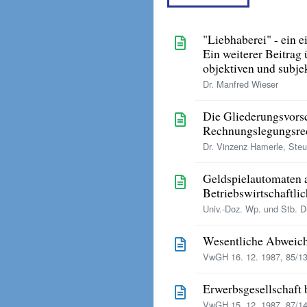
"Liebhaberei" - ein 
Ein weiterer Beitrag
objektiven und subje
Dr. Manfred Wieser
Die Gliederungsvorsc
Rechnungslegungsrech
Dr. Vinzenz Hamerle, Steu
Geldspielautomaten a
Betriebswirtschaftli
Univ.-Doz. Wp. und Stb. D
Wesentliche Abweich
VwGH 16. 12. 1987, 85/13
Erwerbsgesellschaft 
VwGH 15. 12. 1987, 87/14