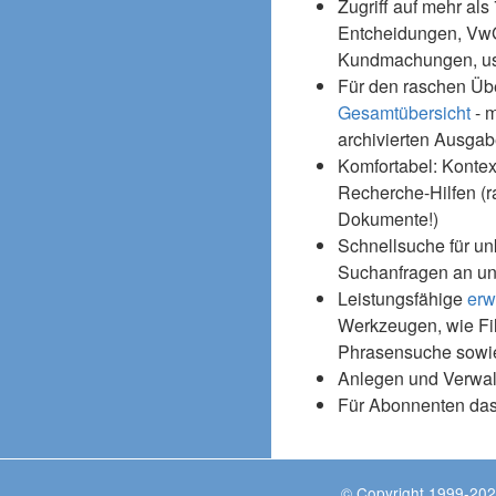
Zugriff auf mehr als
Entcheidungen, Vw
Kundmachungen, usw
Für den raschen Üb
Gesamtübersicht
- m
archivierten Ausgab
Komfortabel: Kontex
Recherche-Hilfen (r
Dokumente!)
Schnellsuche für un
Suchanfragen an un
Leistungsfähige
erw
Werkzeugen, wie Fil
Phrasensuche sowie
Anlegen und Verwal
Für Abonnenten da
© Copyright 1999-202