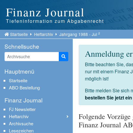
Finanz Journal
Tiefeninformation zum Abgabenrecht
2
Startseite
Heftarchiv
Jahrgang 1988 - Jul
Schnellsuche
Anmeldung erf
Suche starten
Bitte beachten Sie, d
Hauptmenü
nur mit einem Finanz 
möglich ist!
Startseite
ABO Bestellung
Bitte melden Sie sich 
bestellen Sie jetzt e
Finanz Journal
FJ Newsletter
Folgende Vorzüge 
Heftarchiv
Finanz Journal A
Archivsuche
Lesezeichen