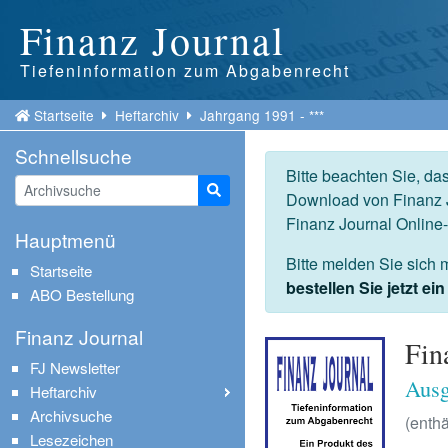
Finanz Journal
Tiefeninformation zum Abgabenrecht
Startseite
Heftarchiv
Jahrgang 1991 - ***
Schnellsuche
Bitte beachten Sie, da
Suche starten
Download von Finanz J
Finanz Journal Online
Hauptmenü
Bitte melden Sie sich 
Startseite
bestellen Sie jetzt e
ABO Bestellung
Finanz Journal
Fin
FJ Newsletter
Ausg
Heftarchiv
Archivsuche
(enthä
Lesezeichen