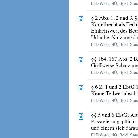
FLD Wien, NÖ, Bgld, Senat
§ 2 Abs. 1, 2 und 3, 
Kartellrecht als Tei
Einheitswert des Bet
Urlaube. Nutzungsda
FLD Wien, NÖ, Bgld, Sena
§§ 184, 167 Abs. 2 
Griffweise Schätzun
FLD Wien, NÖ, Bgld, Sena
§ 6 Z. 1 und 2 EStG
Keine Teilwertabschr
FLD Wien, NÖ, Bgld, Sena
§§ 5 und 6 EStG; Ar
Passivierungspflich
und einem sich dara
FLD Wien, NÖ, Bgld, Sena