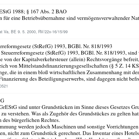
 d EStG 1988; § 167 Abs. 2 BAO
n für eine Betriebsübernahme sind vermögensverwaltender Natu
t Va, BE 9. 5. 2000, RV/22x-16/15/99
erreformgesetz (StRefG) 1993, BGBl. Nr. 818/1993
 Steuerreformgesetz (StRefG) 1993, BGBl. Nr. 818/1993, sind
 von der Kapitalverkehrsteuer (allein) Rechtsvorgänge befreit
ich von Mittelstandsfinanzierungsgesellschaften (§ 5 Z. 14 K
nge, die in einem bloß wirtschaftlichen Zusammenhang mit de
Finanzierung des Beteiligungserwerbs, sind dagegen nicht befre
/0521
tG
 GrEStG sind unter Grundstücken im Sinne dieses Gesetzes Gr
 zu verstehen. Was als Zugehör des Grundstückes zu gelten hat
n des bürgerlichen Rechtes.
immung werden jedoch Maschinen und sonstige Vorrichtungen al
en, nicht zum Grundstück gerechnet. Das Inventar eines Hotels 