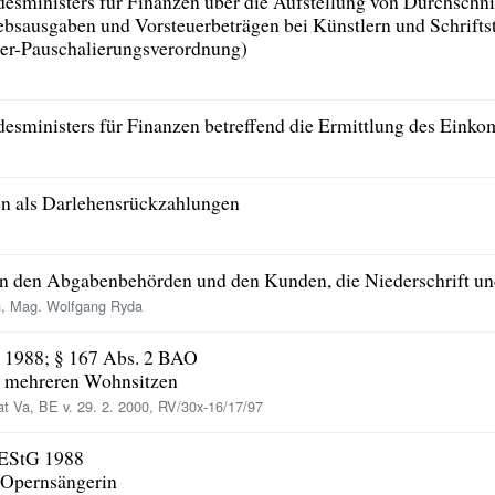
sministers für Finanzen über die Aufstellung von Durchschnit
ebsausgaben und Vorsteuerbeträgen bei Künstlern und Schriftst
ller-Pauschalierungsverordnung)
esministers für Finanzen betreffend die Ermittlung des Eink
n als Darlehensrückzahlungen
n den Abgabenbehörden und den Kunden, die Niederschrift u
ch, Mag. Wolfgang Ryda
G 1988; § 167 Abs. 2 BAO
i mehreren Wohnsitzen
t Va, BE v. 29. 2. 2000, RV/30x-16/17/97
d EStG 1988
 Opernsängerin