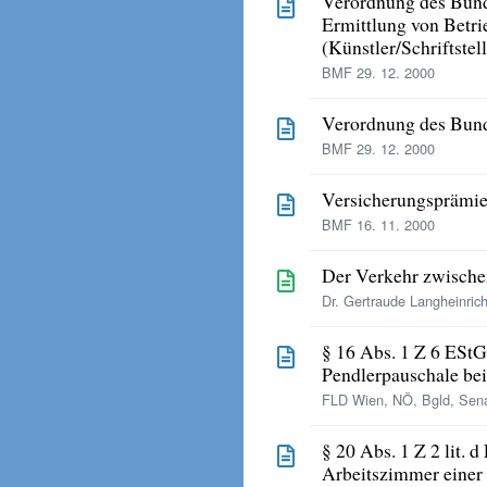
Verordnung des Bunde
Ermittlung von Betri
(Künstler/Schriftste
BMF 29. 12. 2000
Verordnung des Bund
BMF 29. 12. 2000
Versicherungsprämie
BMF 16. 11. 2000
Der Verkehr zwische
Dr. Gertraude Langheinri
§ 16 Abs. 1 Z 6 ESt
Pendlerpauschale be
FLD Wien, NÖ, Bgld, Sena
§ 20 Abs. 1 Z 2 lit. 
Arbeitszimmer einer