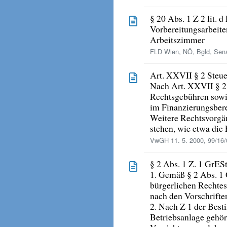
§ 20 Abs. 1 Z 2 lit.
Vorbereitungsarbeite
Arbeitszimmer
FLD Wien, NÖ, Bgld, Sena
Art. XXVII § 2 Steu
Nach Art. XXVII § 2
Rechtsgebühren sowie
im Finanzierungsbere
Weitere Rechtsvorgä
stehen, wie etwa die 
VwGH 11. 5. 2000, 99/16
§ 2 Abs. 1 Z. 1 GrES
1. Gemäß § 2 Abs. 1
bürgerlichen Rechtes
nach den Vorschrifte
2. Nach Z 1 der Best
Betriebsanlage gehör