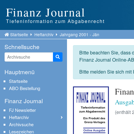
Finanz Journal
Tiefeninformation zum Abgabenrecht
Startseite
Heftarchiv
Jahrgang 2001 - Jän
Schnellsuche
Bitte beachten Sie, dass 
Suche starten
Finanz Journal Online-AB
Hauptmenü
Bitte melden Sie sich mit
Startseite
ABO Bestellung
Finan
Finanz Journal
Ausgab
FJ Newsletter
(enthält 
Heftarchiv
Archivsuche
Lesezeichen