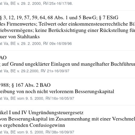
 Va, BE v. 29. 2. 2000, RV/25x-16/17/98.
§§ 3, 12, 19, 57, 59, 64, 68 Abs. 1 und 5 BewG; § 7 EStG
l des Firmenwertes; Teilwert oder einkommensteuerrechtliche B
riebsvermögens; keine Berücksichtigung einer Rückstellung fü
uer von Stahltanks
t Va, BE v. 29. 2. 2000, RV 09x-16/09/96
BAO
g auf Grund ungeklärter Einlagen und mangelhafter Buchführu
t Va, BE v. 29.2.2000, RV 21x-16/09/97
 1988; § 167 Abs. 2 BAO
eibung von noch nicht verlorenem Besserungskapital
t Va, BE vom 9. 5. 2000, RV/16x-16/05/97
tikel I und IV Umgründungsteuergesetz
t von Besserungskapital im Zusammenhang mit einer Verschm
us ergebenden Confusiogewinn
t Va, BE vom 9. 5. 2000, RV/38x-16/09/97