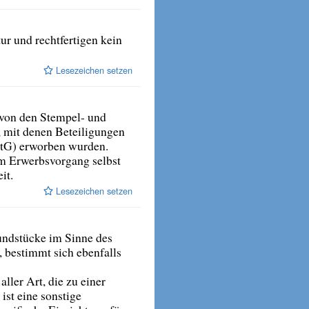
r und rechtfertigen kein
Lesezeichen setzen
 von den Stempel- und
, mit denen Beteiligungen
StG) erworben wurden.
m Erwerbsvorgang selbst
it.
Lesezeichen setzen
undstücke im Sinne des
, bestimmt sich ebenfalls
ler Art, die zu einer
ist eine sonstige