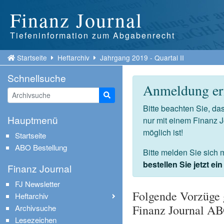
Finanz Journal
Tiefeninformation zum Abgabenrecht
Startseite
Heftarchiv
Jahrgang 2019 - Quartal II
Schnellsuche
Anmeldung erf
Suche starten
Bitte beachten Sie, d
Hauptmenü
nur mit einem Finanz 
möglich ist!
Startseite
ABO Bestellung
Bitte melden Sie sich 
bestellen Sie jetzt e
Finanz Journal
FJ Newsletter
Folgende Vorzüge 
Heftarchiv
Finanz Journal A
Archivsuche
Lesezeichen