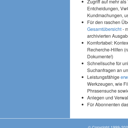
Zugriff auf mehr als
Entcheidungen, Vw
Kundmachungen, usw
Für den raschen Üb
Gesamtübersicht
- m
archivierten Ausgab
Komfortabel: Kontex
Recherche-Hilfen (r
Dokumente!)
Schnellsuche für un
Suchanfragen an un
Leistungsfähige
erw
Werkzeugen, wie Fil
Phrasensuche sowie
Anlegen und Verwal
Für Abonnenten da
© Copyright 1999-202