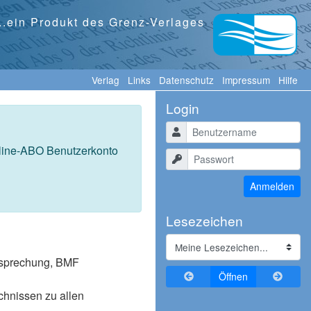
...ein Produkt des Grenz-Verlages
Verlag
Links
Datenschutz
Impressum
Hilfe
Login
Benutzername
nline-ABO Benutzerkonto
Passwort
Anmelden
Lesezeichen
tssprechung, BMF
Zurückblättern
Vorblä
Öffnen
ichnissen zu allen