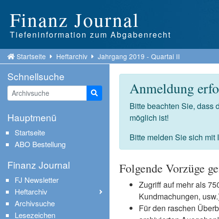
Finanz Journal
Tiefeninformation zum Abgabenrecht
Startseite
Heftarchiv
Jahrgang 2019 - Quartal II
Schnellsuche
Anmeldung erfor
Suche starten
Bitte beachten Sie, dass
Hauptmenü
möglich ist!
Startseite
Bitte melden Sie sich mit
ABO Bestellung
Finanz Journal
Folgende Vorzüge ge
FJ Newsletter
Zugriff auf mehr als 
Heftarchiv
Kundmachungen, usw.) 
Archivsuche
Für den raschen Überb
Lesezeichen