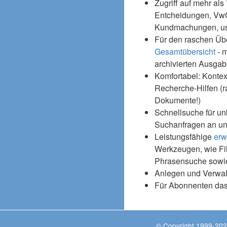
Zugriff auf mehr als
Entcheidungen, Vw
Kundmachungen, usw
Für den raschen Üb
Gesamtübersicht
- m
archivierten Ausgab
Komfortabel: Kontex
Recherche-Hilfen (r
Dokumente!)
Schnellsuche für un
Suchanfragen an un
Leistungsfähige
erw
Werkzeugen, wie Fil
Phrasensuche sowie
Anlegen und Verwal
Für Abonnenten da
© Copyright 1999-202