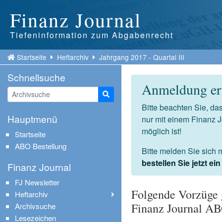
Finanz Journal
Tiefeninformation zum Abgabenrecht
Startseite
Heftarchiv
Jahrgang 2017 - Quartal III
Schnellsuche
Anmeldung erf
Suche starten
Bitte beachten Sie, d
Hauptmenü
nur mit einem Finanz 
möglich ist!
Startseite
ABO Bestellung
Bitte melden Sie sich 
bestellen Sie jetzt e
Finanz Journal
FJ Newsletter
Folgende Vorzüge 
Heftarchiv
Finanz Journal A
Archivsuche
Lesezeichen