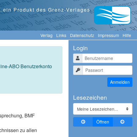
...ein Produkt des Grenz-Verlages
Verlag
Links
Datenschutz
Impressum
Hilfe
Login
Benutzername
nline-ABO Benutzerkonto
Passwort
Anmelden
Lesezeichen
tssprechung, BMF
Zurückblättern
Vorblä
Öffnen
ichnissen zu allen