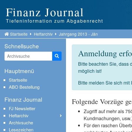
Finanz Journal
Tiefeninformation zum Abgabenrecht
Startseite
Heftarchiv
Jahrgang 2013 - Jän
Schnellsuche
Anmeldung erfor
Suche starten
Bitte beachten Sie, dass
Hauptmenü
möglich ist!
Startseite
Bitte melden Sie sich mit
ABO Bestellung
Finanz Journal
Folgende Vorzüge ge
FJ Newsletter
Zugriff auf mehr als 
Heftarchiv
Kundmachungen, usw.) 
Archivsuche
Für den raschen Überb
Lesezeichen