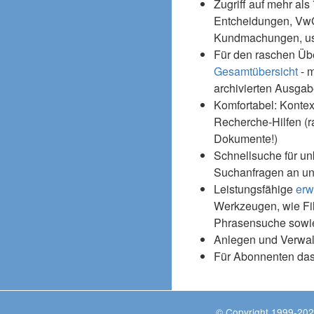
Zugriff auf mehr als
Entcheidungen, Vw
Kundmachungen, usw
Für den raschen Üb
Gesamtübersicht
- m
archivierten Ausgab
Komfortabel: Kontex
Recherche-Hilfen (r
Dokumente!)
Schnellsuche für un
Suchanfragen an un
Leistungsfähige
erw
Werkzeugen, wie Fil
Phrasensuche sowie
Anlegen und Verwal
Für Abonnenten da
© Copyright 1999-202