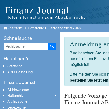
Finanz Journal
Tiefeninformation zum Abgabenrecht
Startseite
Heftarchiv
Jahrgang 2013 - Jän
Schnellsuche
Anmeldung erf
Suche starten
Bitte beachten Sie, d
Hauptmenü
nur mit einem Finanz 
möglich ist!
Startseite
ABO Bestellung
Bitte melden Sie sich 
bestellen Sie jetzt e
Finanz Journal
FJ Newsletter
Folgende Vorzüge 
Heftarchiv
Finanz Journal A
Archivsuche
Lesezeichen