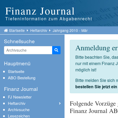
Finanz Journal
Tiefeninformation zum Abgabenrecht
Startseite
Heftarchiv
Jahrgang 2010 - Mär
Schnellsuche
Anmeldung erf
Suche starten
Bitte beachten Sie, d
Hauptmenü
nur mit einem Finanz 
möglich ist!
Startseite
ABO Bestellung
Bitte melden Sie sich 
bestellen Sie jetzt e
Finanz Journal
FJ Newsletter
Folgende Vorzüge 
Heftarchiv
Finanz Journal A
Archivsuche
Lesezeichen