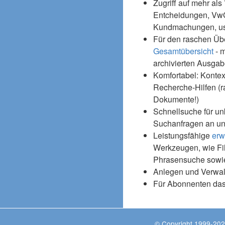
Zugriff auf mehr als
Entcheidungen, Vw
Kundmachungen, usw
Für den raschen Üb
Gesamtübersicht
- m
archivierten Ausgab
Komfortabel: Kontex
Recherche-Hilfen (r
Dokumente!)
Schnellsuche für un
Suchanfragen an un
Leistungsfähige
erw
Werkzeugen, wie Fil
Phrasensuche sowie
Anlegen und Verwal
Für Abonnenten da
© Copyright 1999-202