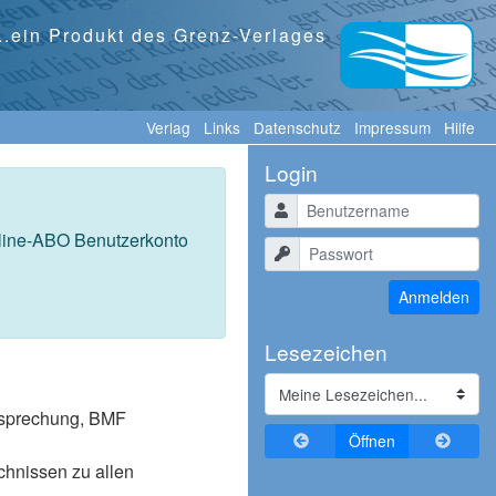
...ein Produkt des Grenz-Verlages
Verlag
Links
Datenschutz
Impressum
Hilfe
Login
Benutzername
nline-ABO Benutzerkonto
Passwort
Anmelden
Lesezeichen
tssprechung, BMF
Zurückblättern
Vorblä
Öffnen
ichnissen zu allen