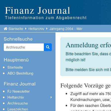
Finanz Journal
Tiefeninformation zum Abgabenrecht
Startseite
Heftarchiv
Jahrgang 2004 - Mär
Schnellsuche
Anmeldung erfor
Suche starten
Bitte beachten Sie, dass
Hauptmenü
möglich ist!
Startseite
Bitte melden Sie sich mit
ABO Bestellung
Finanz Journal
Folgende Vorzüge ge
FJ Newsletter
Zugriff auf mehr als 
Heftarchiv
Kundmachungen, usw.) 
Archivsuche
Für den raschen Überb
Lesezeichen