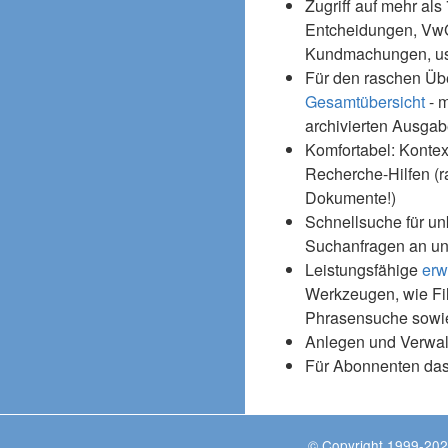
Zugriff auf mehr als
Entcheidungen, Vw
Kundmachungen, usw
Für den raschen Üb
Gesamtübersicht
- m
archivierten Ausgab
Komfortabel: Kontex
Recherche-Hilfen (r
Dokumente!)
Schnellsuche für un
Suchanfragen an un
Leistungsfähige
erw
Werkzeugen, wie Fil
Phrasensuche sowie
Anlegen und Verwal
Für Abonnenten da
© Copyright 1999-202