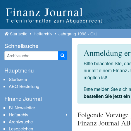
Finanz Journal
Tiefeninformation zum Abgabenrecht
Startseite
Heftarchiv
Jahrgang 1998 - Okt
Schnellsuche
Anmeldung erf
Suche starten
Bitte beachten Sie, d
Hauptmenü
nur mit einem Finanz 
möglich ist!
Startseite
ABO Bestellung
Bitte melden Sie sich 
bestellen Sie jetzt e
Finanz Journal
FJ Newsletter
Folgende Vorzüge 
Heftarchiv
Finanz Journal A
Archivsuche
Lesezeichen