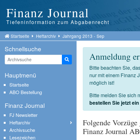
Finanz Journal
Tiefeninformation zum Abgabenrecht
Startseite
Heftarchiv
Jahrgang 2013 - Sep
Schnellsuche
Anmeldung erf
Suche starten
Bitte beachten Sie, d
Hauptmenü
nur mit einem Finanz 
möglich ist!
Startseite
ABO Bestellung
Bitte melden Sie sich 
bestellen Sie jetzt e
Finanz Journal
FJ Newsletter
Folgende Vorzüge 
Heftarchiv
Finanz Journal A
Archivsuche
Lesezeichen