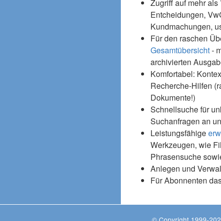
Zugriff auf mehr als
Entcheidungen, Vw
Kundmachungen, usw
Für den raschen Üb
Gesamtübersicht
- m
archivierten Ausgab
Komfortabel: Kontex
Recherche-Hilfen (r
Dokumente!)
Schnellsuche für un
Suchanfragen an un
Leistungsfähige
erw
Werkzeugen, wie Fil
Phrasensuche sowie
Anlegen und Verwal
Für Abonnenten da
© Copyright 1999-202